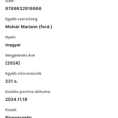
ISBN
9789632916866
Egyéb szerzőség
Molnár Mariann (ford.)
Nyelv
magyar
Megjelenés éve
[2024]
Egyéb információk
231 o.
Kiadás pontos dátuma
2024.11.18
Kiadó
Bioenergetic