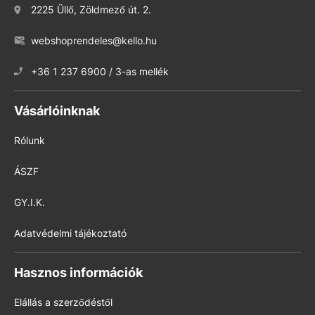
2225 Üllő, Zöldmező út. 2.
webshoprendeles@kello.hu
+36 1 237 6900 / 3-as mellék
Vásárlóinknak
Rólunk
ÁSZF
GY.I.K.
Adatvédelmi tájékoztató
Hasznos információk
Elállás a szerződéstől