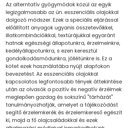
Az alterntatív gyógymódok közül az egyik
legizgalmasabb az ún. esszenciális olajokkal
dolgozó módszer. Ezek a speciális eljárással
előállított anyagok ugyanis összetevőikkel,
illatkombinációikkal, textúrájukkal egyaránt
hatnak egészségi állapotunkra, érzelmeinkre,
kedélyállapotunkra, s ezen keresztül
gondolkodásmódunkra, jóllétünkre is. Ez a
kötet ezek használatába nyújt alapfokon
bevezetést. Az esszenciális olajokkal
kapcsolatos legfontosabb tények áttekintése
után az olvasók a pozitív és negatív érzélmek
meglepően gazdag és sokszínű "tárházát"
tanulmányozhatják, amelyet a tájékozódást
segítő érzelemkerék és érzelemkereső egészít
ki, majd a fő olajcsaládokkal és ezek
alkalmazási módjaival ismerkedhetünk.