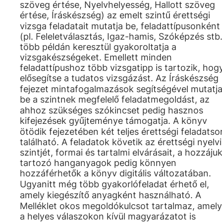
szöveg értése, Nyelvhelyesség, Hallott szöveg
értése, Íráskészség) az emelt szintű érettségi
vizsga feladatait mutatja be, feladattípusonként
(pl. Feleletválasztás, Igaz-hamis, Szóképzés stb.
több példán keresztül gyakoroltatja a
vizsgakészségeket. Emellett minden
feladattípushoz több vizsgatipp is tartozik, hog
elősegítse a tudatos vizsgázást. Az Íráskészség
fejezet mintafogalmazások segítségével mutatj
be a szintnek megfelelő feladatmegoldást, az
ahhoz szükséges szókincset pedig hasznos
kifejezések gyűjteménye támogatja. A könyv
ötödik fejezetében két teljes érettségi feladatso
található. A feladatok követik az érettségi nyelvi
szintjét, formai és tartalmi elvárásait, a hozzáju
tartozó hanganyagok pedig könnyen
hozzáférhetők a könyv digitális változatában.
Ugyanitt még több gyakorlófeladat érhető el,
amely kiegészítő anyagként használható. A
Melléklet okos megoldókulcsot tartalmaz, amely
a helyes válaszokon kívül magyarázatot is