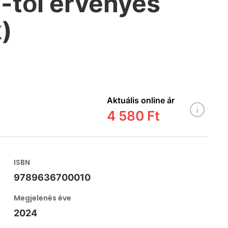
-től érvényes
)
Aktuális online ár
4 580 Ft
ISBN
9789636700010
Megjelenés éve
2024