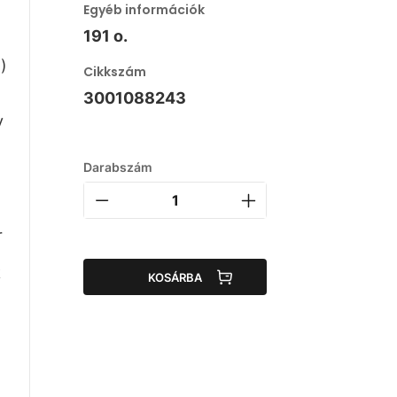
Egyéb információk
191 o.
)
Cikkszám
3001088243
y
a
Darabszám
r
k
KOSÁRBA