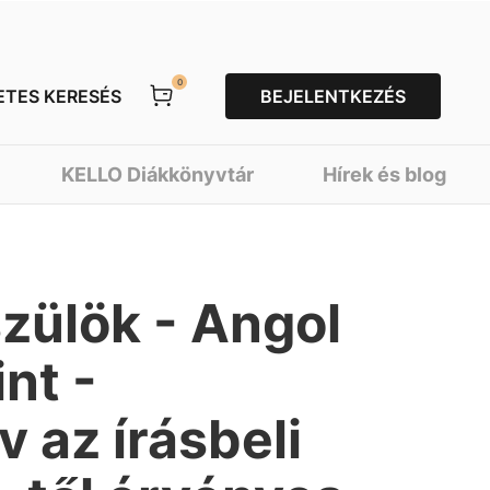
0
ETES KERESÉS
BEJELENTKEZÉS
KELLO Diákkönyvtár
Hírek és blog
szülök - Angol
int -
 az írásbeli