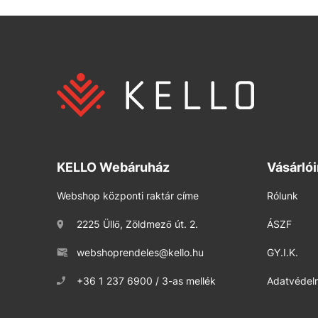
KELLO Webáruház
Vásárló
Webshop központi raktár címe
Rólunk
2225 Üllő, Zöldmező út. 2.
ÁSZF
webshoprendeles@kello.hu
GY.I.K.
+36 1 237 6900 / 3-as mellék
Adatvédelm