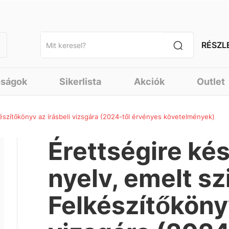
RÉSZL
nságok
Sikerlista
Akciók
Outlet
készítőkönyv az írásbeli vizsgára (2024-től érvényes követelmények)
Érettségire ké
nyelv, emelt sz
Felkészítőkönyv