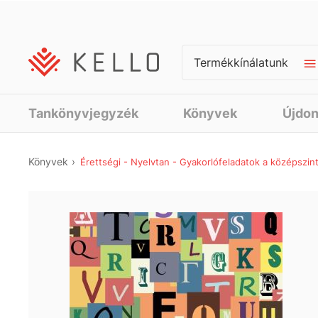
Termékkínálatunk
Tankönyvjegyzék
Könyvek
Újdo
Könyvek
Érettségi - Nyelvtan - Gyakorlófeladatok a középszintű