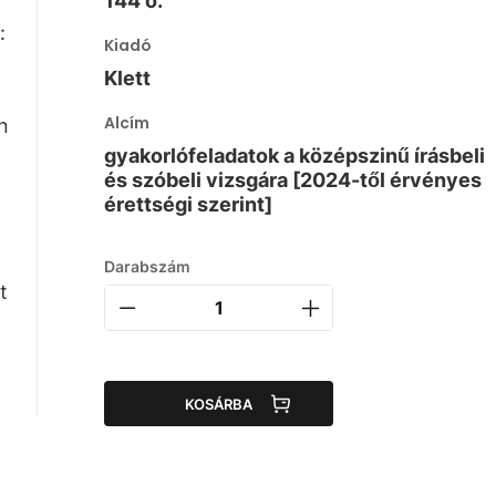
144 o.
:
Kiadó
Klett
Alcím
n
gyakorlófeladatok a középszinű írásbeli
és szóbeli vizsgára [2024-től érvényes
érettségi szerint]
Darabszám
t
KOSÁRBA