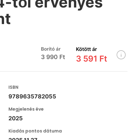
4-től érvényes
nt
Borító ár
Kötött ár
3 990 Ft
3 591 Ft
ISBN
9789635782055
Megjelenés éve
2025
Kiadás pontos dátuma