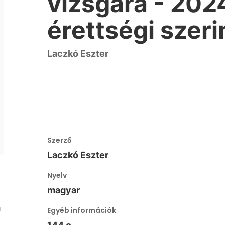
vizsgára - 202
érettségi szeri
Laczkó Eszter
Szerző
Laczkó Eszter
Nyelv
magyar
m
Egyéb információk