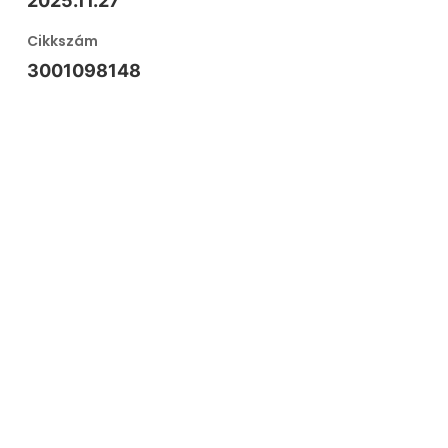
2025.11.27
Cikkszám
3001098148