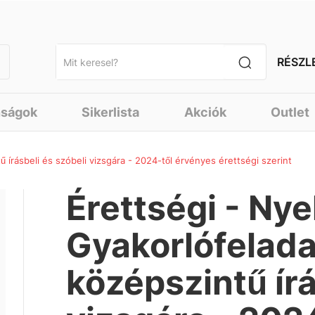
RÉSZL
nságok
Sikerlista
Akciók
Outlet
 írásbeli és szóbeli vizsgára - 2024-től érvényes érettségi szerint
Érettségi - Nye
Gyakorlófelada
középszintű írá