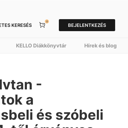
0
ETES KERESÉS
BEJELENTKEZÉS
KELLO Diákkönyvtár
Hírek és blog
lvtan -
tok a
sbeli és szóbeli