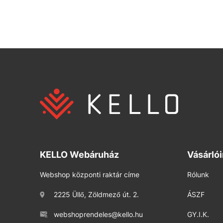
KELLO Webáruház
Vásárló
Webshop központi raktár címe
Rólunk
2225 Üllő, Zöldmező út. 2.
ÁSZF
webshoprendeles@kello.hu
GY.I.K.