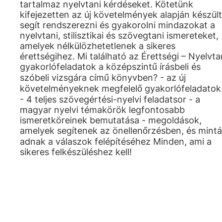
tartalmaz nyelvtani kérdéseket. Kötetünk
kifejezetten az új követelmények alapján készült
segít rendszerezni és gyakorolni mindazokat a
nyelvtani, stilisztikai és szövegtani ismereteket,
amelyek nélkülözhetetlenek a sikeres
érettségihez. Mi található az Érettségi – Nyelvta
gyakorlófeladatok a középszintű írásbeli és
szóbeli vizsgára című könyvben? - az új
követelményeknek megfelelő gyakorlófeladatok
- 4 teljes szövegértési-nyelvi feladatsor - a
magyar nyelvi témakörök legfontosabb
ismeretköreinek bemutatása - megoldások,
amelyek segítenek az önellenőrzésben, és mintá
adnak a válaszok felépítéséhez Minden, ami a
sikeres felkészüléshez kell!