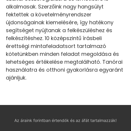
alkalmasak. Szerzőink nagy hangsúlyt
fektettek a követelményrendszer
újdonságainak kiemelésére, így hatékony
segítséget nyújtanak a felkészüléshez és
felkészítéshez. 10 középszintű írásbeli
érettségi mintafeladatsort tartalmazó
kötetünkben minden feladat megoldása és
lehetséges értékelése megtalálható. Tanórai
használatra és otthoni gyakorlásra egyaránt
ajánljuk.
Az áraink forintban értendők és az áfát tartalmazzák!