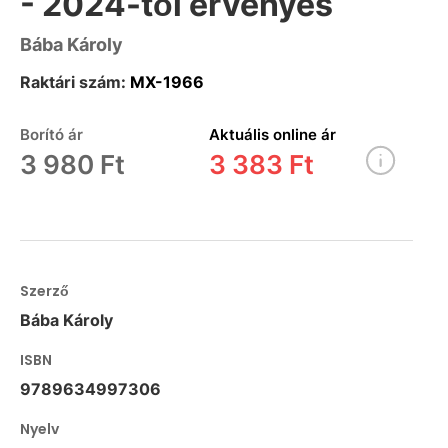
- 2024-től érvényes
Bába Károly
Raktári szám:
MX-1966
Borító ár
Aktuális online ár
3 980 Ft
3 383 Ft
Szerző
Bába Károly
ISBN
9789634997306
Nyelv