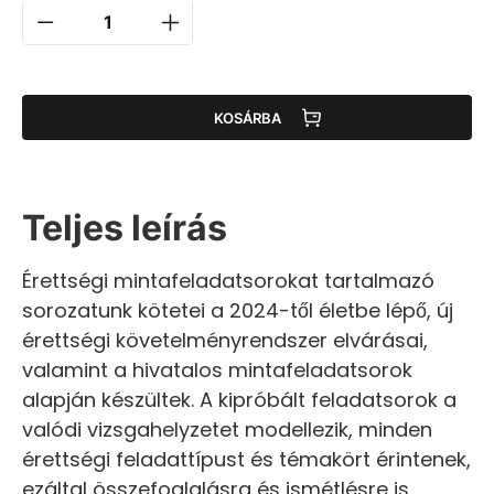
KOSÁRBA
Teljes leírás
Érettségi mintafeladatsorokat tartalmazó
sorozatunk kötetei a 2024-től életbe lépő, új
érettségi követelményrendszer elvárásai,
valamint a hivatalos mintafeladatsorok
alapján készültek. A kipróbált feladatsorok a
valódi vizsgahelyzetet modellezik, minden
érettségi feladattípust és témakört érintenek,
ezáltal összefoglalásra és ismétlésre is