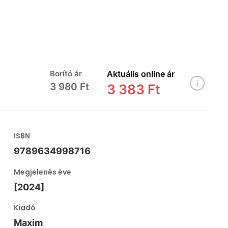
Borító ár
Aktuális online ár
3 980 Ft
3 383 Ft
ISBN
9789634998716
Megjelenés éve
[2024]
Kiadó
Maxim