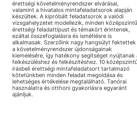
érettségi követelményrendszer elvárásai,
valamint a hivatalos mintafeladatsorok alapján
készültek. A kipróbált feladatsorok a valódi
vizsgahelyzetet modellezik, minden középszint
érettségi feladattípust és témakört érintenek,
ezáltal összefoglalásra és ismétlésre is
alkalmasak. Szerzőink nagy hangsúlyt fektettek
a követelményrendszer újdonságainak
kiemelésére, így hatékony segítséget nyújtanak 
felkészüléshez és felkészítéshez. 10 középszint
írásbeli érettségi mintafeladatsort tartalmazó
kötetünkben minden feladat megoldása és
lehetséges értékelése megtalálható. Tanórai
használatra és otthoni gyakorlásra egyaránt
ajánljuk.