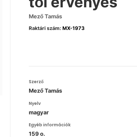
től érvényes
Mező Tamás
Raktári szám:
MX-1973
Szerző
Mező Tamás
Nyelv
magyar
Egyéb információk
159 o.