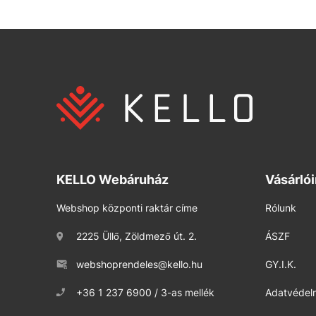
KELLO Webáruház
Vásárló
Webshop központi raktár címe
Rólunk
2225 Üllő, Zöldmező út. 2.
ÁSZF
webshoprendeles@kello.hu
GY.I.K.
+36 1 237 6900 / 3-as mellék
Adatvédelm