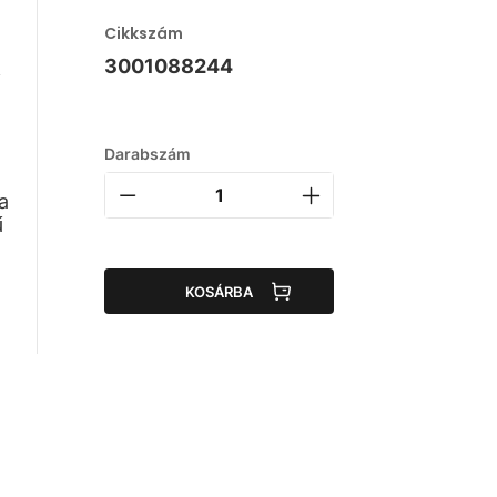
Cikkszám
3001088244
ű
Darabszám
a
ű
KOSÁRBA