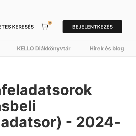
0
ETES KERESÉS
BEJELENTKEZÉS
KELLO Diákkönyvtár
Hírek és blog
afeladatsorok
ásbeli
ladatsor) - 2024-