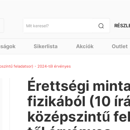
RÉSZL
nságok
Sikerlista
Akciók
Outlet
épszintű feladatsor) - 2024-től érvényes
Érettségi mint
fizikából (10 ír
középszintű fe