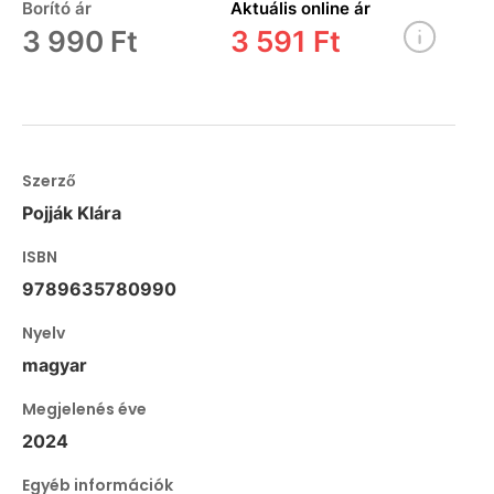
Borító ár
Aktuális online ár
3 990 Ft
3 591 Ft
Szerző
Pojják Klára
ISBN
9789635780990
Nyelv
magyar
Megjelenés éve
2024
Egyéb információk