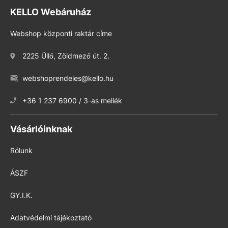
KELLO Webáruház
Webshop központi raktár címe
2225 Üllő, Zöldmező út. 2.
webshoprendeles@kello.hu
+36 1 237 6900 / 3-as mellék
Vásárlóinknak
Rólunk
ÁSZF
GY.I.K.
Adatvédelmi tájékoztató