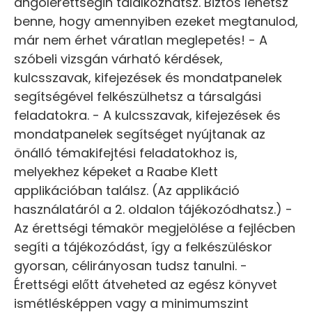
angolérettségin találkozhatsz. Biztos lehetsz
benne, hogy amennyiben ezeket megtanulod,
már nem érhet váratlan meglepetés! - A
szóbeli vizsgán várható kérdések,
kulcsszavak, kifejezések és mondatpanelek
segítségével felkészülhetsz a társalgási
feladatokra. - A kulcsszavak, kifejezések és
mondatpanelek segítséget nyújtanak az
önálló témakifejtési feladatokhoz is,
melyekhez képeket a Raabe Klett
applikációban találsz. (Az applikáció
használatáról a 2. oldalon tájékozódhatsz.) -
Az érettségi témakör megjelölése a fejlécben
segíti a tájékozódást, így a felkészüléskor
gyorsan, célirányosan tudsz tanulni. -
Érettségi előtt átveheted az egész könyvet
ismétlésképpen vagy a minimumszint