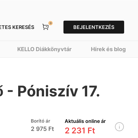
0
ETES KERESÉS
BEJELENTKEZÉS
KELLO Diákkönyvtár
Hírek és blog
 - Póniszív 17.
Borító ár
Aktuális online ár
2 975 Ft
2 231 Ft