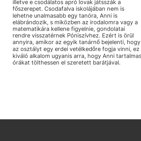
illetve e csodálatos apró lovak játsszák a
főszerepet. Csodafalva iskolájában nem is
lehetne unalmasabb egy tanóra, Anni is
elábrándozik, s miközben az irodalomra vagy a
matematikára kellene figyelnie, gondolatai
rendre visszatérnek Póniszívhez. Ezért is örül
annyira, amikor az egyik tanárnő bejelenti, hogy
az osztályt egy erdei vetélkedőre fogja vinni, ez
kiváló alkalom ugyanis arra, hogy Anni tartalma
órákat tölthessen el szeretett barátjával.