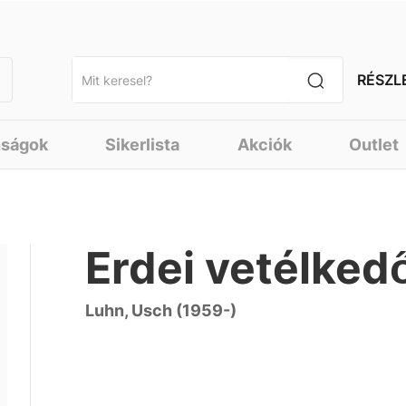
RÉSZL
nságok
Sikerlista
Akciók
Outlet
Erdei vetélkedő
Luhn, Usch (1959-)