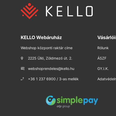
KELLO Webáruház
Vásárló
Webshop központi raktár címe
Rólunk
2225 Üllő, Zöldmező út. 2.
ÁSZF
webshoprendeles@kello.hu
GY.I.K.
+36 1 237 6900 / 3-as mellék
Adatvédelm