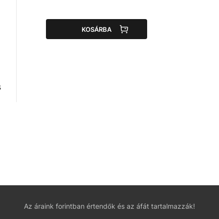
KOSÁRBA
s
Az áraink forintban értendők és az áfát tartalmazzák!