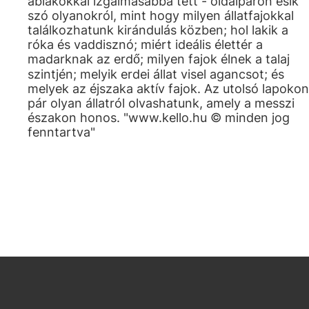
ablakokkal izgalmasabbá tett - oldalpáron esik
szó olyanokról, mint hogy milyen állatfajokkal
találkozhatunk kirándulás közben; hol lakik a
róka és vaddisznó; miért ideális élettér a
madarknak az erdő; milyen fajok élnek a talaj
szintjén; melyik erdei állat visel agancsot; és
melyek az éjszaka aktív fajok. Az utolsó lapokon
pár olyan állatról olvashatunk, amely a messzi
északon honos. "www.kello.hu © minden jog
fenntartva"