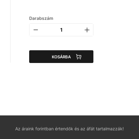
Darabszám
KOSÁRBA
Az áraink forintban értendők és az áfát tartalmazzák!