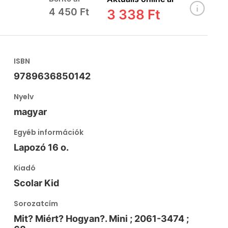
4 450 Ft
3 338 Ft
ISBN
9789636850142
Nyelv
magyar
Egyéb információk
Lapozó 16 o.
Kiadó
Scolar Kid
Sorozatcím
Mit? Miért? Hogyan?. Mini ; 2061-3474 ;