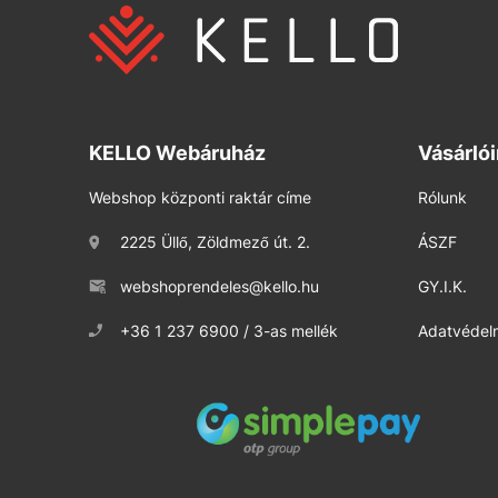
KELLO Webáruház
Vásárló
Webshop központi raktár címe
Rólunk
2225 Üllő, Zöldmező út. 2.
ÁSZF
webshoprendeles@kello.hu
GY.I.K.
+36 1 237 6900 / 3-as mellék
Adatvédelm