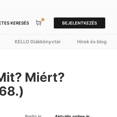
0
ETES KERESÉS
BEJELENTKEZÉS
KELLO Diákkönyvtár
Hírek és blog
 Mit? Miért?
68.)
Borító ár
Aktuális online ár