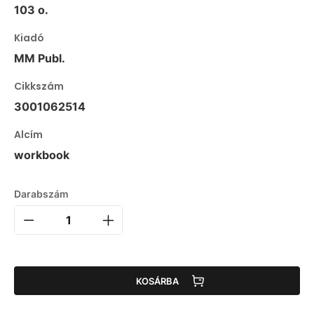
103 o.
Kiadó
MM Publ.
Cikkszám
3001062514
Alcím
workbook
Darabszám
KOSÁRBA