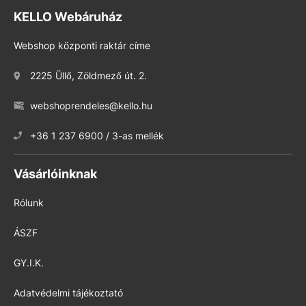
KELLO Webáruház
Webshop központi raktár címe
2225 Üllő, Zöldmező út. 2.
webshoprendeles@kello.hu
+36 1 237 6900 / 3-as mellék
Vásárlóinknak
Rólunk
ÁSZF
GY.I.K.
Adatvédelmi tájékoztató