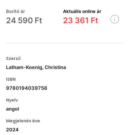
Borító ár
Aktuális online ár
24 590 Ft
23 361 Ft
Szerző
Latham-Koenig, Christina
ISBN
9780194039758
Nyelv
angol
Megjelenés éve
2024