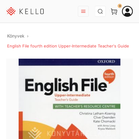
BEJELENTKEZÉS
0
Könyvek
English File fourth edition Upper-Intermediate Teacher's Guide