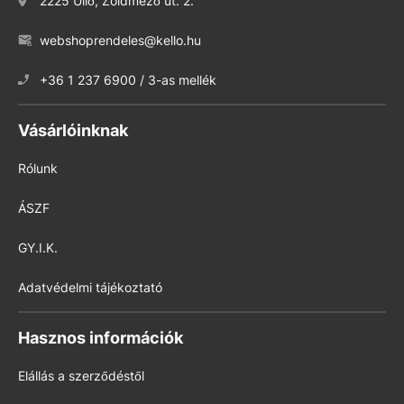
2225 Üllő, Zöldmező út. 2.
webshoprendeles@kello.hu
+36 1 237 6900 / 3-as mellék
Vásárlóinknak
Rólunk
ÁSZF
GY.I.K.
Adatvédelmi tájékoztató
Hasznos információk
Elállás a szerződéstől