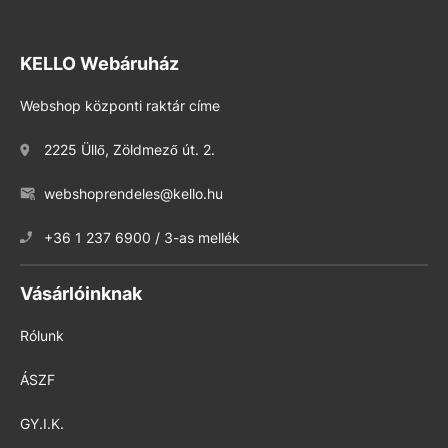
KELLO Webáruház
Webshop központi raktár címe
2225 Üllő, Zöldmező út. 2.
webshoprendeles@kello.hu
+36 1 237 6900 / 3-as mellék
Vásárlóinknak
Rólunk
ÁSZF
GY.I.K.