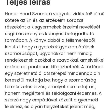
Teljes leírás
Honor Head Szomorú vagyok... vidíts fel! című
kötete az Én és az érzéseim sorozat
részeként a kisgyermekek érzelmi nevelését
segíti érzékeny és könnyen befogadható
formában. A könyv abból a felismerésből
indul ki, hogy a gyerekek gyakran átélnek
szomorúságot, ugyanakkor nem mindig
rendelkeznek azokkal a szavakkal, amelyekkel
érzéseiket pontosan kifejezhetnék. A történet
egy szerethető állatszereplő mindennapjain
keresztül mutatja be, hogy a szomorúság
természetes érzés, amelyet nem elfojtani,
hanem megérteni és feldolgozni érdemes. A
szerző nagy empátiával közelít a gyermeki
lélekhez, és olyan helyzeteket jelenít meg,