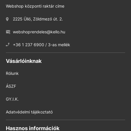
Webshop központi raktár címe
2225 Üllő, Zöldmező út. 2.
webshoprendeles@kello.hu
+36 1 237 6900 / 3-as mellék
Vásárlóinknak
Rólunk
ÁSZF
GY.I.K.
Adatvédelmi tájékoztató
Hasznos információk