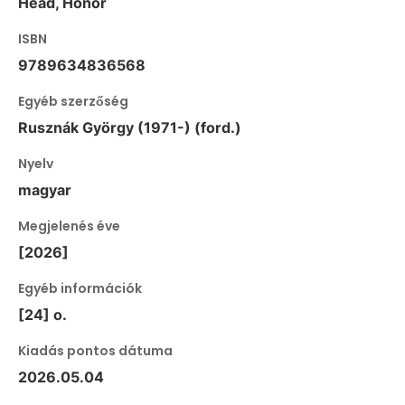
Head, Honor
ISBN
9789634836568
Egyéb szerzőség
Rusznák György (1971-) (ford.)
Nyelv
magyar
Megjelenés éve
[2026]
Egyéb információk
[24] o.
Kiadás pontos dátuma
2026.05.04