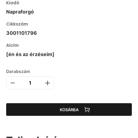
Kiadó
Napraforgó
Cikkszám
3001101796
Alcím
[én és az érzéseim]
Darabszám
KOSÁRBA