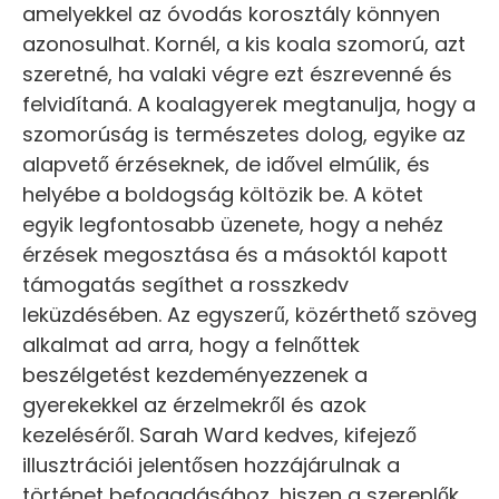
amelyekkel az óvodás korosztály könnyen
azonosulhat. Kornél, a kis koala szomorú, azt
szeretné, ha valaki végre ezt észrevenné és
felvidítaná. A koalagyerek megtanulja, hogy a
szomorúság is természetes dolog, egyike az
alapvető érzéseknek, de idővel elmúlik, és
helyébe a boldogság költözik be. A kötet
egyik legfontosabb üzenete, hogy a nehéz
érzések megosztása és a másoktól kapott
támogatás segíthet a rosszkedv
leküzdésében. Az egyszerű, közérthető szöveg
alkalmat ad arra, hogy a felnőttek
beszélgetést kezdeményezzenek a
gyerekekkel az érzelmekről és azok
kezeléséről. Sarah Ward kedves, kifejező
illusztrációi jelentősen hozzájárulnak a
történet befogadásához, hiszen a szereplők