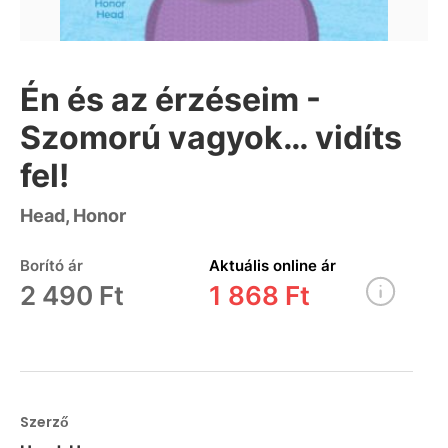
Én és az érzéseim -
Szomorú vagyok… vidíts
fel!
Head, Honor
Borító ár
Aktuális online ár
2 490 Ft
1 868 Ft
Szerző