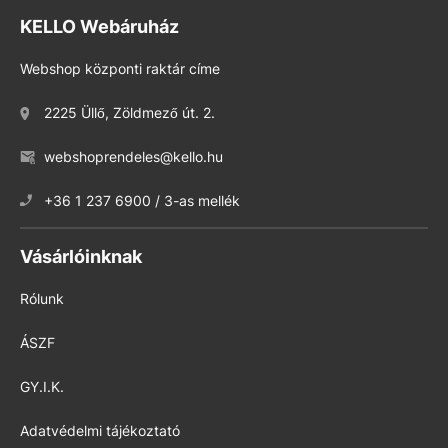
KELLO Webáruház
Webshop központi raktár címe
2225 Üllő, Zöldmező út. 2.
webshoprendeles@kello.hu
+36 1 237 6900 / 3-as mellék
Vásárlóinknak
Rólunk
ÁSZF
GY.I.K.
Adatvédelmi tájékoztató