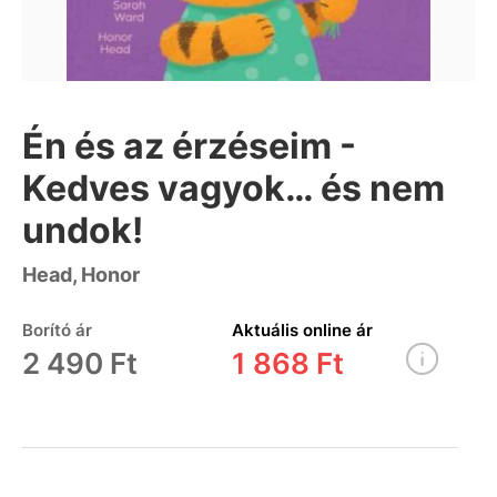
Én és az érzéseim -
Kedves vagyok… és nem
undok!
Head, Honor
Borító ár
Aktuális online ár
2 490 Ft
1 868 Ft