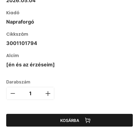
2026.05.04
Kiadó
Napraforgó
Cikkszám
3001101794
Alcím
[én és az érzéseim]
Darabszám
KOSÁRBA