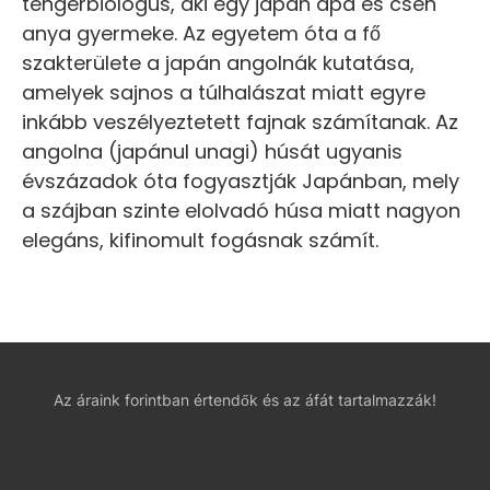
tengerbiológus, aki egy japán apa és cseh
anya gyermeke. Az egyetem óta a fő
szakterülete a japán angolnák kutatása,
amelyek sajnos a túlhalászat miatt egyre
inkább veszélyeztetett fajnak számítanak. Az
angolna (japánul unagi) húsát ugyanis
évszázadok óta fogyasztják Japánban, mely
a szájban szinte elolvadó húsa miatt nagyon
elegáns, kifinomult fogásnak számít.
Az áraink forintban értendők és az áfát tartalmazzák!