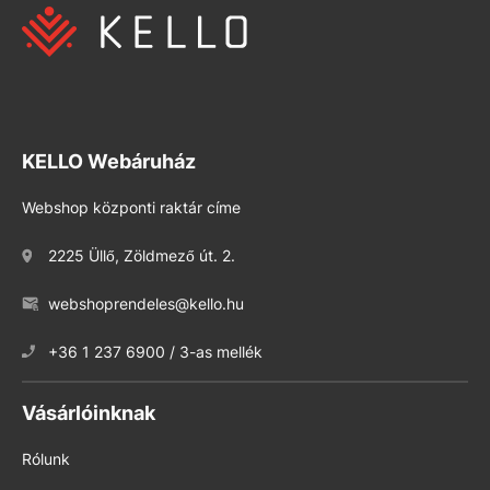
KELLO Webáruház
Webshop központi raktár címe
2225 Üllő, Zöldmező út. 2.
webshoprendeles@kello.hu
+36 1 237 6900 / 3-as mellék
Vásárlóinknak
Rólunk