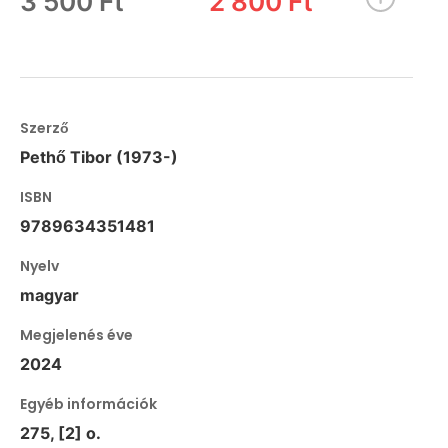
3 500 Ft
2 800 Ft
Szerző
Pethő Tibor (1973-)
ISBN
9789634351481
Nyelv
magyar
Megjelenés éve
2024
Egyéb információk
275, [2] o.