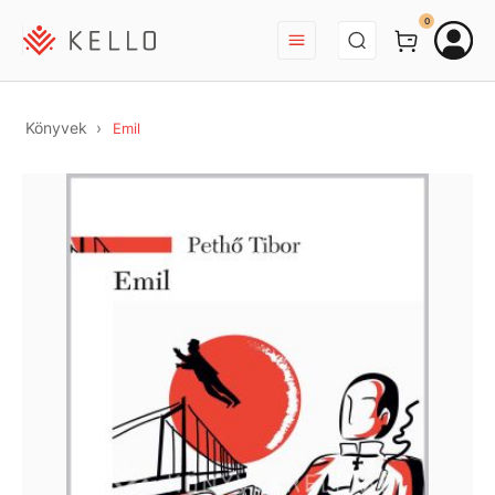
BEJELENTKEZÉS
0
Könyvek
Emil