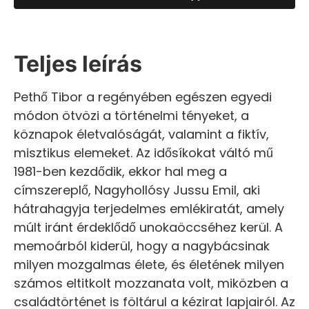
Teljes leírás
Pethő Tibor a regényében egészen egyedi
módon ötvözi a történelmi tényeket, a
köznapok életvalóságát, valamint a fiktív,
misztikus elemeket. Az idősíkokat váltó mű
1981-ben kezdődik, ekkor hal meg a
címszereplő, Nagyhollósy Jussu Emil, aki
hátrahagyja terjedelmes emlékiratát, amely
múlt iránt érdeklődő unokaöccséhez kerül. A
memoárból kiderül, hogy a nagybácsinak
milyen mozgalmas élete, és életének milyen
számos eltitkolt mozzanata volt, miközben a
családtörténet is föltárul a kézirat lapjairól. Az