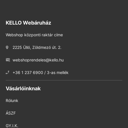
KELLO Webáruház
Webshop központi raktár címe
2225 Üllő, Zöldmező út. 2.
webshoprendeles@kello.hu
+36 1 237 6900 / 3-as mellék
Vásárlóinknak
Rólunk
ÁSZF
GY.I.K.