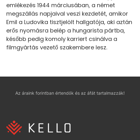
emlékezés 1944 márciusában, a német
megszállás napjaival veszi kezdetét, amikor
Emil a Ludovika tisztjelölt hallgatója, aki aztán
erős nyomásra belép a hungarista pártba,
később pedig komoly karriert csinálva a
filmgyártás vezető szakembere lesz.
Az áraink forintban értendők és az áfát tartalmazzák!