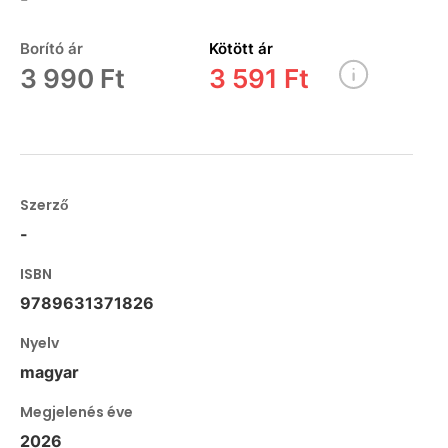
Borító ár
Kötött ár
3 990 Ft
3 591 Ft
Szerző
-
ISBN
9789631371826
Nyelv
magyar
Megjelenés éve
2026