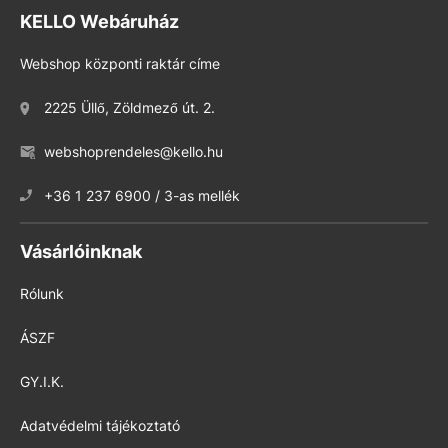
KELLO Webáruház
Webshop központi raktár címe
2225 Üllő, Zöldmező út. 2.
webshoprendeles@kello.hu
+36 1 237 6900 / 3-as mellék
Vásárlóinknak
Rólunk
ÁSZF
GY.I.K.
Adatvédelmi tájékoztató