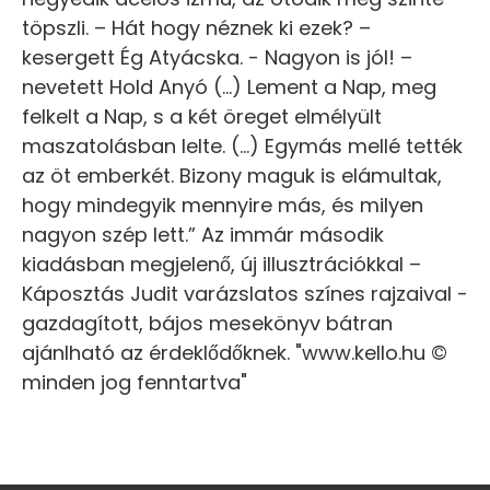
töpszli. – Hát hogy néznek ki ezek? –
kesergett Ég Atyácska. - Nagyon is jól! –
nevetett Hold Anyó (...) Lement a Nap, meg
felkelt a Nap, s a két öreget elmélyült
maszatolásban lelte. (...) Egymás mellé tették
az öt emberkét. Bizony maguk is elámultak,
hogy mindegyik mennyire más, és milyen
nagyon szép lett.” Az immár második
kiadásban megjelenő, új illusztrációkkal –
Káposztás Judit varázslatos színes rajzaival -
gazdagított, bájos mesekönyv bátran
ajánlható az érdeklődőknek. "www.kello.hu ©
minden jog fenntartva"