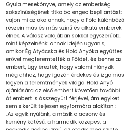
Gyula mesekönyve, amely az emberiség
sokszínűségének titkaiba enged bepillantást:
vajon mi az oka annak, hogy a Föld különböző
részein más és más színű és alkatú emberek
élnek. A válasz valójában sokkal egyszerűbb,
mint képzelnénk: annak idején ugyanis,
amikor Ég Atyácska és Hold Anyóka együttes
erővel megteremtették a Földet, és benne az
embert, úgy érezték, hogy valami hiányzik
még ahhoz, hogy igazán érdekes és izgalmas
legyen a teremtmények világa. Hold Anyó
ajánlására az első embert követően további
öt embert is összegyúrt férjével, ám egyiket
sem sikerült teljesen egyformára alakítani:
„Az egyik nyúlánk, a másik alacsony és
kemény kötésű, a harmadik közepes, a
negyedik acélos izmú, az ötödik meg szinte