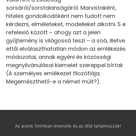
sorsáról/sorstalanságáról. Marxistaként,
hiteles gondolkodóként nem tudott nem
kérdezni, elméleteket, modelleket alkotni. S e
refelexió között – ahogy azt a jelen
gyűjtemény is világossá teszi – a soá, illetve
ettől elválaszthatatlan módon az emlékezés
módozatai, annak egyéni és közösségi
megnyilvánulásai kiemelet szereppel bírtak
(A személyes emlékezet filozófiája;
Megemészthető-e a német múlt?).
Az áraink forintban értendők és az áfát tartalmazzák!