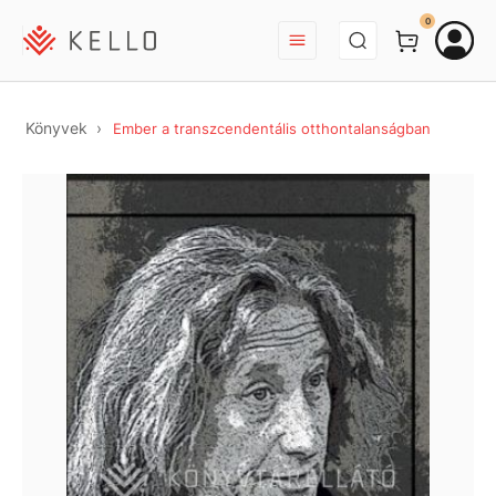
BEJELENTKEZÉS
0
Könyvek
Ember a transzcendentális otthontalanságban