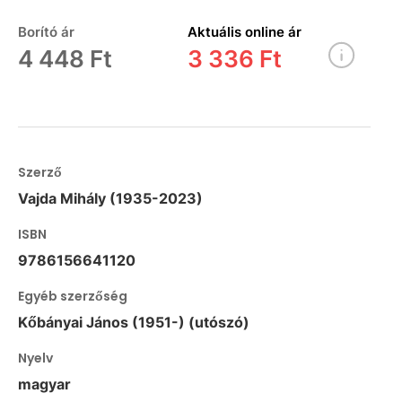
Borító ár
Aktuális online ár
4 448 Ft
3 336 Ft
Szerző
Vajda Mihály (1935-2023)
ISBN
9786156641120
Egyéb szerzőség
Kőbányai János (1951-) (utószó)
Nyelv
magyar