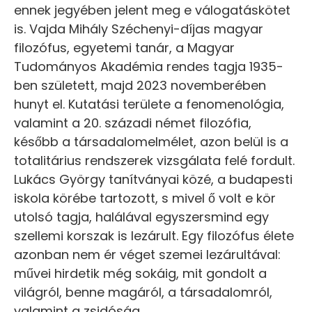
ennek jegyében jelent meg e válogatáskötet
is. Vajda Mihály Széchenyi-díjas magyar
filozófus, egyetemi tanár, a Magyar
Tudományos Akadémia rendes tagja 1935-
ben született, majd 2023 novemberében
hunyt el. Kutatási területe a fenomenológia,
valamint a 20. századi német filozófia,
később a társadalomelmélet, azon belül is a
totalitárius rendszerek vizsgálata felé fordult.
Lukács György tanítványai közé, a budapesti
iskola körébe tartozott, s mivel ő volt e kör
utolsó tagja, halálával egyszersmind egy
szellemi korszak is lezárult. Egy filozófus élete
azonban nem ér véget szemei lezárultával:
művei hirdetik még sokáig, mit gondolt a
világról, benne magáról, a társadalomról,
valamint a zsidóság