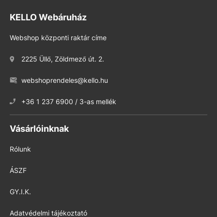
KELLO Webáruház
Webshop központi raktár címe
2225 Üllő, Zöldmező út. 2.
webshoprendeles@kello.hu
+36 1 237 6900 / 3-as mellék
Vásárlóinknak
Rólunk
ÁSZF
GY.I.K.
Adatvédelmi tájékoztató