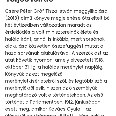
Csere Péter Gróf Tisza István meggyilkolása
(2013) című könyve megjelenése óta eltelt bő
két évtizedben változatlan maradt az
érdeklődés a volt miniszterelnök élete és
halála iránt, annál is inkább, mert sorsának
alakulása közvetlen összefüggést mutat a
haza sorsának alakulásával. A szerzők azt az
utat követik nyomon, amely elvezetett 1918.
október 31-ig, a halálos merénylet napjáig.
Könyvük az ezt megelőző
merényletkísérletekről szól, és legtöbb szó a
merénylőkről esik, hiszen az ő személyük
meghatározó volt e történetekben. Az első
történet a Parlamentben, 1912. júniusában
esett meg, amikor Kovács Gyula – az
ülésekről egy hónapra kitiltott – képviselő a