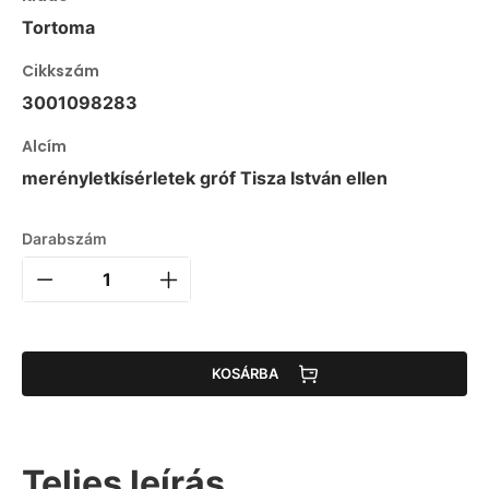
Tortoma
Cikkszám
3001098283
Alcím
merényletkísérletek gróf Tisza István ellen
Darabszám
KOSÁRBA
Teljes leírás