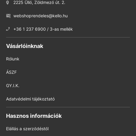
2225 Üllő, Zöldmező út. 2.
webshoprendeles@kello.hu
+36 1 237 6900 / 3-as mellék
Vásárlóinknak
Rólunk
ÁSZF
GY.I.K.
Adatvédelmi tájékoztató
Hasznos információk
Elállás a szerződéstől