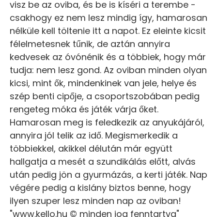
visz be az oviba, és be is kíséri a terembe -
csakhogy ez nem lesz mindig így, hamarosan
nélküle kell töltenie itt a napot. Ez eleinte kicsit
félelmetesnek tűnik, de aztán annyira
kedvesek az óvónénik és a többiek, hogy már
tudja: nem lesz gond. Az oviban minden olyan
kicsi, mint ők, mindenkinek van jele, helye és
szép benti cipője, a csoportszobában pedig
rengeteg móka és játék várja őket.
Hamarosan meg is feledkezik az anyukájáról,
annyira jól telik az idő. Megismerkedik a
többiekkel, akikkel délután már együtt
hallgatja a mesét a szundikálás előtt, alvás
után pedig jön a gyurmázás, a kerti játék. Nap
végére pedig a kislány biztos benne, hogy
ilyen szuper lesz minden nap az oviban!
"www.kello.hu © minden jog fenntartva"