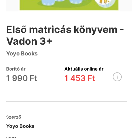
Első matricás könyvem -
Vadon 3+
Yoyo Books
Borító ár
Aktuális online ár
1 990 Ft
1 453 Ft
Szerző
Yoyo Books