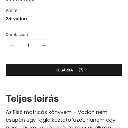
Alcím
3+ vadon
Darabszám
KOSÁRBA
Teljes leírás
Az Első matricás könyvem – Vadon nem
csupán egy foglalkoztatófüzet, hanem egy
izgalmas kapu a természetre csodálkozó