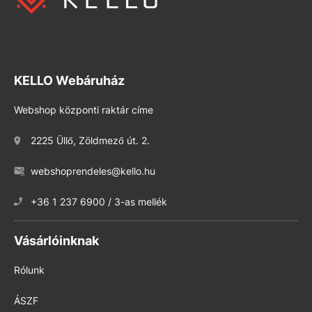
KELLO Webáruház
Webshop központi raktár címe
2225 Üllő, Zöldmező út. 2.
webshoprendeles@kello.hu
+36 1 237 6900 / 3-as mellék
Vásárlóinknak
Rólunk
ÁSZF