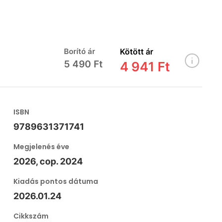
Borító ár
Kötött ár
5 490 Ft
4 941 Ft
ISBN
9789631371741
Megjelenés éve
2026, cop. 2024
Kiadás pontos dátuma
2026.01.24
Cikkszám