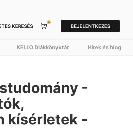
0
ETES KERESÉS
BEJELENTKEZÉS
KELLO Diákkönyvtár
Hírek és blog
ostudomány -
tók,
 kísérletek -