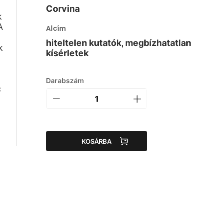
Corvina
k
A
Alcím
hiteltelen kutatók, megbízhatatlan
k
kísérletek
Darabszám
c
KOSÁRBA