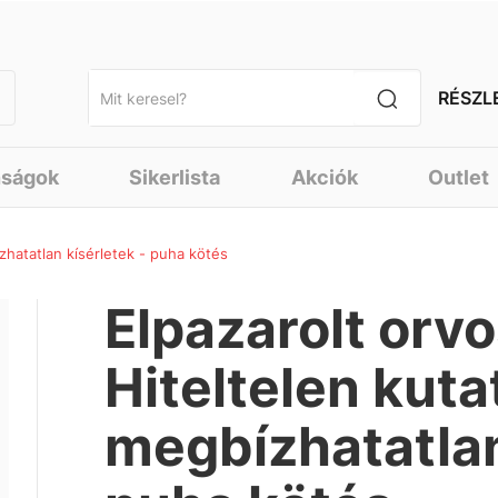
RÉSZL
nságok
Sikerlista
Akciók
Outlet
zhatatlan kísérletek - puha kötés
Elpazarolt orv
Hiteltelen kuta
megbízhatatlan