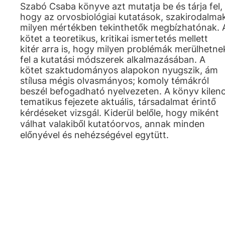
Szabó Csaba könyve azt mutatja be és tárja fel,
hogy az orvosbiológiai kutatások, szakirodalma
milyen mértékben tekinthetők megbízhatónak. 
kötet a teoretikus, kritikai ismertetés mellett
kitér arra is, hogy milyen problémák merülhetne
fel a kutatási módszerek alkalmazásában. A
kötet szaktudományos alapokon nyugszik, ám
stílusa mégis olvasmányos; komoly témákról
beszél befogadható nyelvezeten. A könyv kilen
tematikus fejezete aktuális, társadalmat érintő
kérdéseket vizsgál. Kiderül belőle, hogy miként
válhat valakiből kutatóorvos, annak minden
előnyével és nehézségével egytütt.