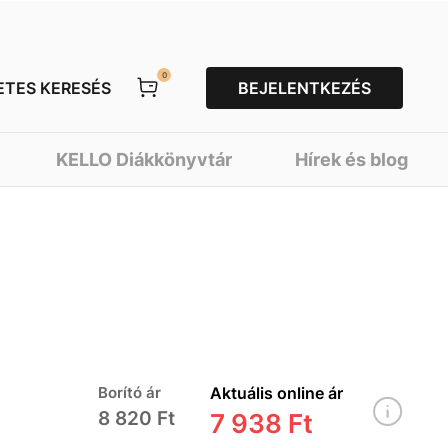
0
ETES KERESÉS
BEJELENTKEZÉS
KELLO Diákkönyvtár
Hírek és blog
Borító ár
Aktuális online ár
8 820 Ft
7 938 Ft