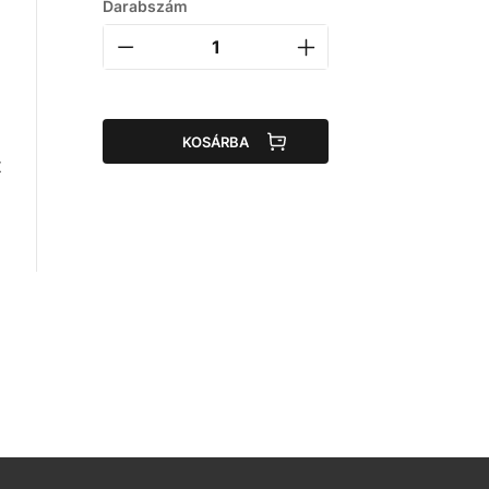
Darabszám
KOSÁRBA
t