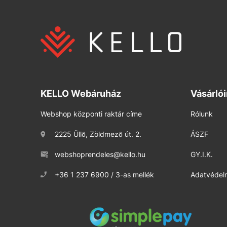
KELLO Webáruház
Vásárló
Webshop központi raktár címe
Rólunk
2225 Üllő, Zöldmező út. 2.
ÁSZF
webshoprendeles@kello.hu
GY.I.K.
+36 1 237 6900 / 3-as mellék
Adatvédelm