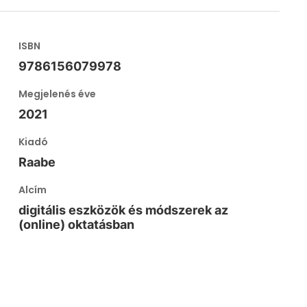
ISBN
9786156079978
Megjelenés éve
2021
Kiadó
Raabe
Alcím
digitális eszközök és módszerek az
(online) oktatásban