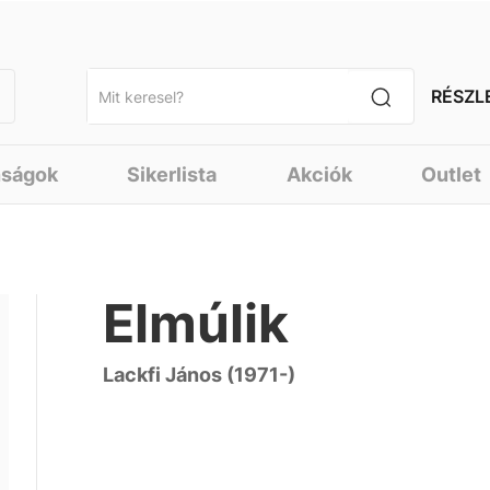
RÉSZL
nságok
Sikerlista
Akciók
Outlet
Elmúlik
Lackfi János (1971-)