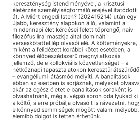
kereszténység istenélményével, a krisztusi
életérzés személyiségformáló erejével itatódott
át. A Miért engedi Isten? (202415214) után egy
újabb, keresztény alapokon álló, valamint a
mindennapi élet kérdései felett töprengő, naiv
filozófus lírai maszkja által dominált
verseskötettel lép olvasói elé. A költeményekre,
miként a felidézett korábbi kötet esetében, a
könnyed élőbeszédszerű megnyilatkozás
jellemző, de e kollokviális közvetlenséget – a
hétköznapi tapasztalatokon keresztül átszűrőd
– evangéliumi látásmód mélyíti. A banalitások
ebben az esetben is sorjáznak, melyeket olvasv
akár az egész életet e banalitások soraként is
olvashatnánk, mégis, végső soron oda lyukad ki
a költő, s erre próbálja olvasóit is rávezetni, hog
e könnyed semmiségek mögött valami mélyebb,
elemibb dolgot is tetten érhetünk.