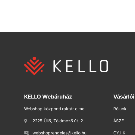
KELLO Webáruház
Vásárló
Webshop központi raktár címe
Rólunk
2225 Üllő, Zöldmező út. 2.
ÁSZF
webshoprendeles@kello.hu
GY.I.K.