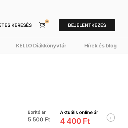
0
ETES KERESÉS
BEJELENTKEZÉS
KELLO Diákkönyvtár
Hírek és blog
Borító ár
Aktuális online ár
5 500 Ft
4 400 Ft