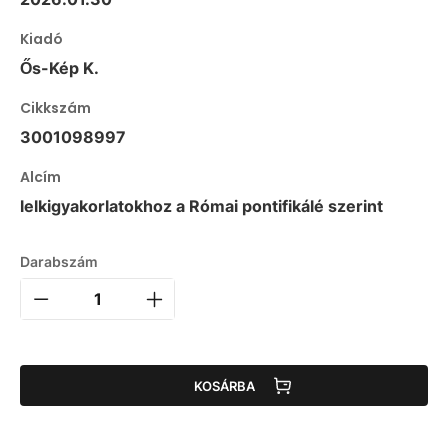
Kiadó
Ős-Kép K.
Cikkszám
3001098997
Alcím
lelkigyakorlatokhoz a Római pontifikálé szerint
Darabszám
KOSÁRBA