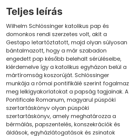
Teljes leírás
Wilhelm Schlössinger katolikus pap és
domonkos rendi szerzetes volt, akit a
Gestapo letartóztatott, majd olyan súlyosan
bántalmazott, hogy a már szabadon
engedett pap később belehalt sérüléseibe,
kiérdemelve így a katolikus egyházon belül a
mártíromság koszorúját. Schlössinger
munkája a római pontifikálé szerint fogalmaz
meg lelkigyakorlatokat a papság tagjainak. A
Pontificale Romanum, magyarul püspöki
szertartáskönyv olyan püspöki
szertartáskönyv, amely meghatározza a
bérmálás, papszentelés, konszekrációk és
áldások, egyházlátogatások és zsinatok