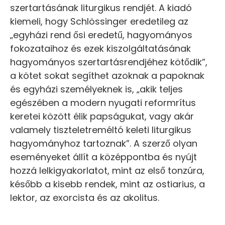
szertartásának liturgikus rendjét. A kiadó
kiemeli, hogy Schlössinger eredetileg az
„egyházi rend ősi eredetű, hagyományos
fokozataihoz és ezek kiszolgáltatásának
hagyományos szertartásrendjéhez kötődik”,
a kötet sokat segíthet azoknak a papoknak
és egyházi személyeknek is, „akik teljes
egészében a modern nyugati reformrítus
keretei között élik papságukat, vagy akár
valamely tiszteletreméltó keleti liturgikus
hagyományhoz tartoznak”. A szerző olyan
eseményeket állít a középpontba és nyújt
hozzá lelkigyakorlatot, mint az első tonzúra,
később a kisebb rendek, mint az ostiarius, a
lektor, az exorcista és az akolitus.