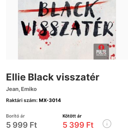
Ellie Black visszatér
Jean, Emiko
Raktári szám:
MX-3014
Borító ár
Kötött ár
5 999 Ft
5 399 Ft