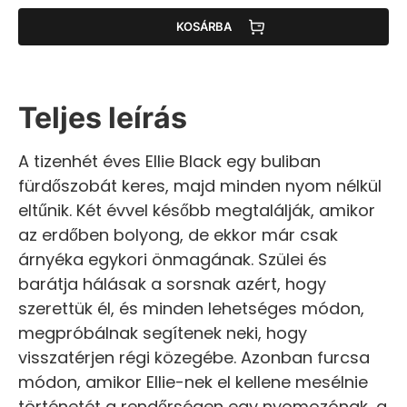
KOSÁRBA
Teljes leírás
A tizenhét éves Ellie Black egy buliban
fürdőszobát keres, majd minden nyom nélkül
eltűnik. Két évvel később megtalálják, amikor
az erdőben bolyong, de ekkor már csak
árnyéka egykori önmagának. Szülei és
barátja hálásak a sorsnak azért, hogy
szerettük él, és minden lehetséges módon,
megpróbálnak segítenek neki, hogy
visszatérjen régi közegébe. Azonban furcsa
módon, amikor Ellie-nek el kellene mesélnie
történetét a rendőrségen egy nyomozónak, a