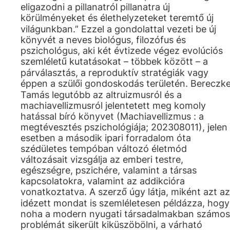
eligazodni a pillanatról pillanatra új
körülményeket és élethelyzeteket teremtő új
világunkban.” Ezzel a gondolattal vezeti be új
könyvét a neves biológus, filozófus és
pszichológus, aki két évtizede végez evolúciós
szemléletű kutatásokat – többek között – a
párválasztás, a reproduktív stratégiák vagy
éppen a szülői gondoskodás területén. Bereczke
Tamás legutóbb az altruizmusról és a
machiavellizmusról jelentetett meg komoly
hatással bíró könyvet (Machiavellizmus : a
megtévesztés pszichológiája; 202308011), jelen
esetben a második ipari forradalom óta
szédületes tempóban változó életmód
változásait vizsgálja az emberi testre,
egészségre, pszichére, valamint a társas
kapcsolatokra, valamint az addikcióra
vonatkoztatva. A szerző úgy látja, miként azt az
idézett mondat is szemléletesen példázza, hogy
noha a modern nyugati társadalmakban számos
problémát sikerült kiküszöbölni, a várható