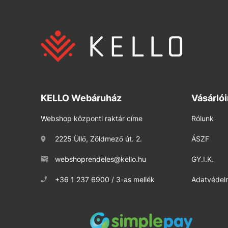
KELLO Webáruház
Vásárló
Webshop központi raktár címe
Rólunk
2225 Üllő, Zöldmező út. 2.
ÁSZF
webshoprendeles@kello.hu
GY.I.K.
+36 1 237 6900 / 3-as mellék
Adatvédelm