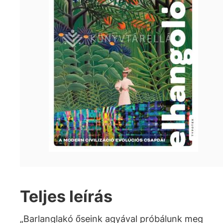
Teljes leírás
„Barlanglakó őseink agyával próbálunk meg