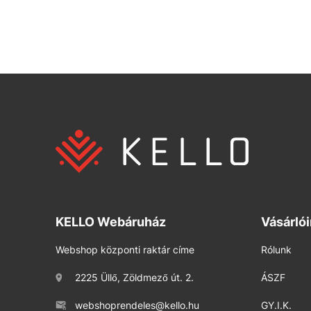
KELLO Webáruház
Vásárló
Webshop központi raktár címe
Rólunk
2225 Üllő, Zöldmező út. 2.
ÁSZF
webshoprendeles@kello.hu
GY.I.K.