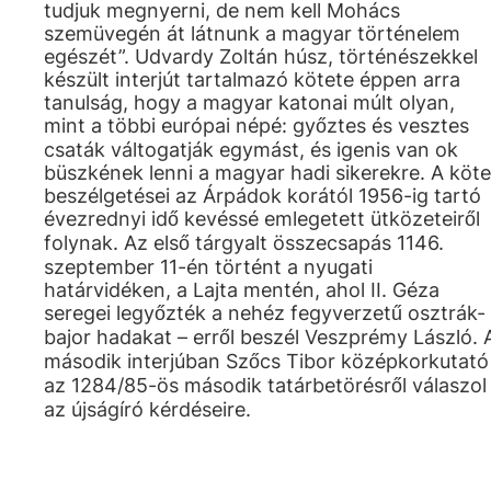
tudjuk megnyerni, de nem kell Mohács
szemüvegén át látnunk a magyar történelem
egészét”. Udvardy Zoltán húsz, történészekkel
készült interjút tartalmazó kötete éppen arra
tanulság, hogy a magyar katonai múlt olyan,
mint a többi európai népé: győztes és vesztes
csaták váltogatják egymást, és igenis van ok
büszkének lenni a magyar hadi sikerekre. A köte
beszélgetései az Árpádok korától 1956-ig tartó
évezrednyi idő kevéssé emlegetett ütközeteiről
folynak. Az első tárgyalt összecsapás 1146.
szeptember 11-én történt a nyugati
határvidéken, a Lajta mentén, ahol II. Géza
seregei legyőzték a nehéz fegyverzetű osztrák-
bajor hadakat – erről beszél Veszprémy László. 
második interjúban Szőcs Tibor középkorkutató
az 1284/85-ös második tatárbetörésről válaszol
az újságíró kérdéseire.