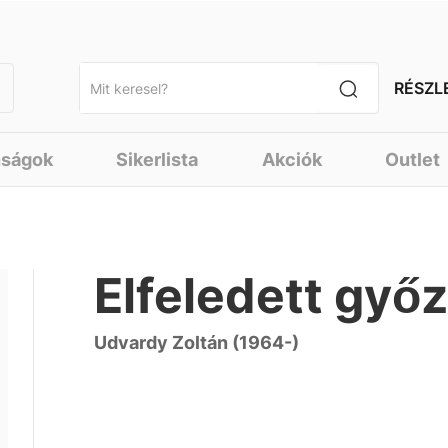
RÉSZL
nságok
Sikerlista
Akciók
Outlet
Elfeledett győ
Udvardy Zoltán (1964-)