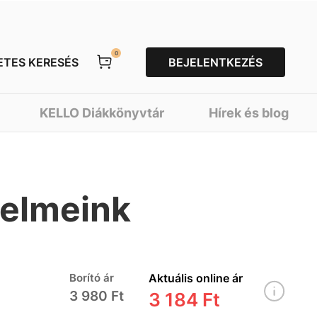
0
ETES KERESÉS
BEJELENTKEZÉS
KELLO Diákkönyvtár
Hírek és blog
zelmeink
Borító ár
Aktuális online ár
3 980 Ft
3 184 Ft