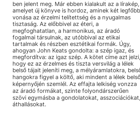
ben jelent meg. Már ebben kialakult az a lírakép,
amelyet új könyve is hordoz, aminek két legfőb
vonása az érzelmi telítettség és a nyugalmas
tisztaság. Az előbbivel az éteri, a
megfoghatatlan, a harmonikus, az áradó
fogalmai társulnak, az utóbbival az etikai
tartalmak és részben esztétikai formák. Úgy,
ahogyan John Keats gondolta: a szép igaz, és
megfordítva: az igaz szép. A kötet címe azt jelzi
hogy ez az érzelmes és tiszta versvilág a lélek
belső tájait jeleníti meg, a mélyáramlatokra, bels
hangokra figyel a költő, aki mindent a lélek bels
képernyőjén szemlél. Az effajta lelkiség vonzza
az áradó formákat, szinte folyondárszerűen
szövi egymásba a gondolatokat, asszociációkat
áthallásokat.