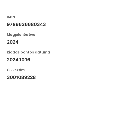
ISBN
9789636680343
Megjelenés éve
2024
Kiadás pontos dátuma
2024.10.16
Cikkszám
3001089228