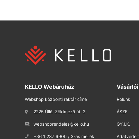
KELLO Webáruház
Vásárló
Webshop központi raktár címe
Rólunk
2225 Üllő, Zöldmező út. 2.
ÁSZF
webshoprendeles@kello.hu
GY.I.K.
+36 1 237 6900 / 3-as mellék
Adatvédelm