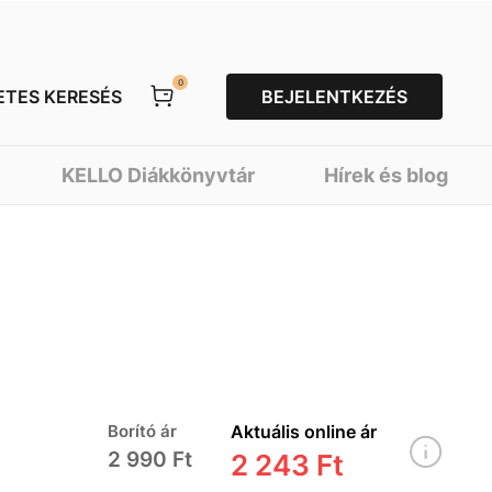
0
ETES KERESÉS
BEJELENTKEZÉS
KELLO Diákkönyvtár
Hírek és blog
Borító ár
Aktuális online ár
2 990 Ft
2 243 Ft