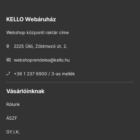
KELLO Webáruház
Webshop központi raktár címe
2225 Üllő, Zöldmező út. 2.
webshoprendeles@kello.hu
+36 1 237 6900 / 3-as mellék
Vásárlóinknak
Rólunk
ÁSZF
GY.I.K.