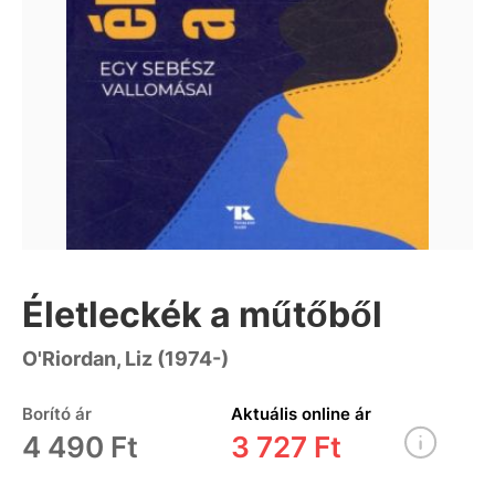
Életleckék a műtőből
O'Riordan, Liz (1974-)
Borító ár
Aktuális online ár
4 490 Ft
3 727 Ft