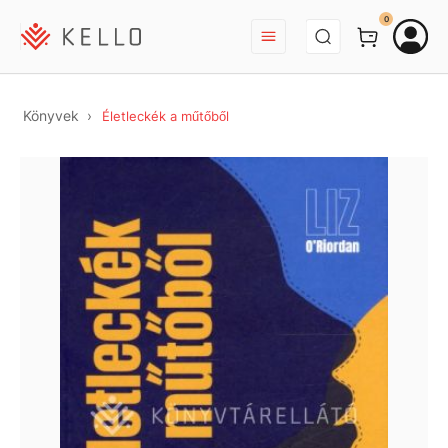
BEJELENTKEZÉS
0
Könyvek
Életleckék a műtőből