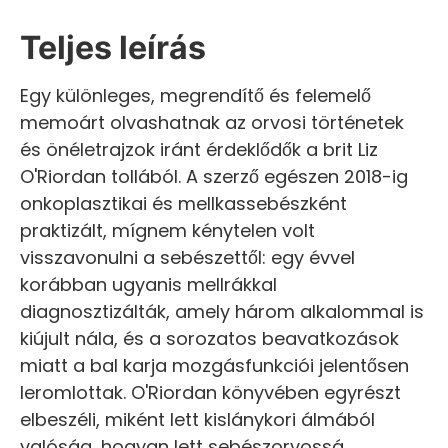
Teljes leírás
Egy különleges, megrendítő és felemelő
memoárt olvashatnak az orvosi történetek
és önéletrajzok iránt érdeklődők a brit Liz
O'Riordan tollából. A szerző egészen 2018-ig
onkoplasztikai és mellkassebészként
praktizált, mígnem kénytelen volt
visszavonulni a sebészettől: egy évvel
korábban ugyanis mellrákkal
diagnosztizálták, amely három alkalommal is
kiújult nála, és a sorozatos beavatkozások
miatt a bal karja mozgásfunkciói jelentősen
leromlottak. O'Riordan könyvében egyrészt
elbeszéli, miként lett kislánykori álmából
valóság, hogyan lett sebészorvossá,