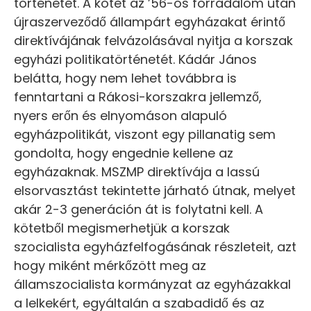
történetét. A kötet az ’56-os forradalom után
újraszerveződő állampárt egyházakat érintő
direktívájának felvázolásával nyitja a korszak
egyházi politikatörténetét. Kádár János
belátta, hogy nem lehet továbbra is
fenntartani a Rákosi-korszakra jellemző,
nyers erőn és elnyomáson alapuló
egyházpolitikát, viszont egy pillanatig sem
gondolta, hogy engednie kellene az
egyházaknak. MSZMP direktívája a lassú
elsorvasztást tekintette járható útnak, melyet
akár 2-3 generáción át is folytatni kell. A
kötetből megismerhetjük a korszak
szocialista egyházfelfogásának részleteit, azt
hogy miként mérkőzött meg az
államszocialista kormányzat az egyházakkal
a lelkekért, egyáltalán a szabadidő és az