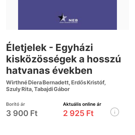
Életjelek - Egyházi
kisközösségek a hosszú
hatvanas években
Wirthné Diera Bernadett, Erdős Kristóf,
Szuly Rita, Tabajdi Gábor
Borító ár
Aktuális online ár
3 900 Ft
2 925 Ft