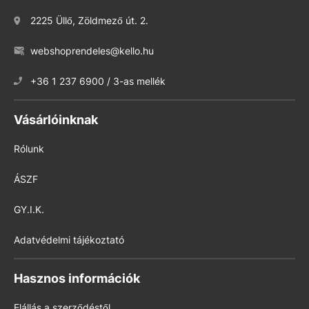
2225 Üllő, Zöldmező út. 2.
webshoprendeles@kello.hu
+36 1 237 6900 / 3-as mellék
Vásárlóinknak
Rólunk
ÁSZF
GY.I.K.
Adatvédelmi tájékoztató
Hasznos információk
Elállás a szerződéstől