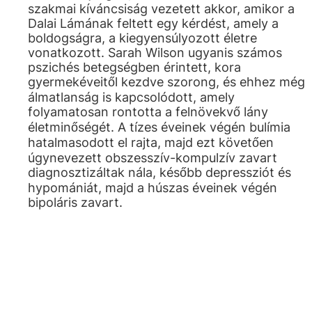
szakmai kíváncsiság vezetett akkor, amikor a
Dalai Lámának feltett egy kérdést, amely a
boldogságra, a kiegyensúlyozott életre
vonatkozott. Sarah Wilson ugyanis számos
pszichés betegségben érintett, kora
gyermekéveitől kezdve szorong, és ehhez még
álmatlanság is kapcsolódott, amely
folyamatosan rontotta a felnövekvő lány
életminőségét. A tízes éveinek végén bulímia
hatalmasodott el rajta, majd ezt követően
úgynevezett obszesszív-kompulzív zavart
diagnosztizáltak nála, később depressziót és
hypomániát, majd a húszas éveinek végén
bipoláris zavart.