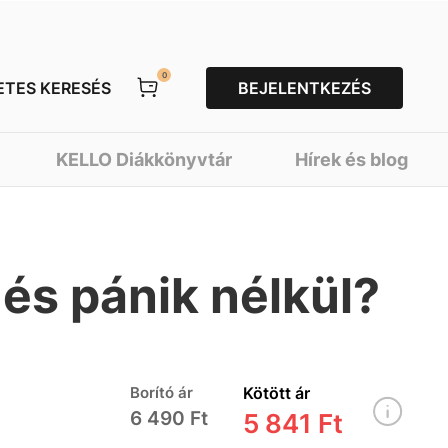
0
ETES KERESÉS
BEJELENTKEZÉS
KELLO Diákkönyvtár
Hírek és blog
 és pánik nélkül?
Borító ár
Kötött ár
6 490 Ft
5 841 Ft