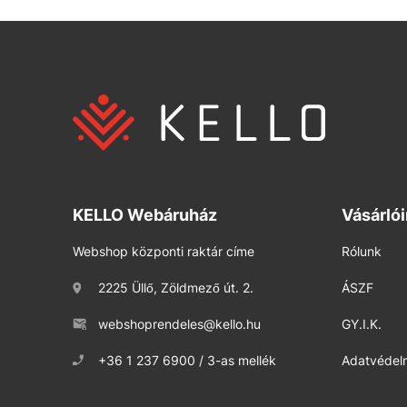
KELLO Webáruház
Vásárló
Webshop központi raktár címe
Rólunk
2225 Üllő, Zöldmező út. 2.
ÁSZF
webshoprendeles@kello.hu
GY.I.K.
+36 1 237 6900 / 3-as mellék
Adatvédelm