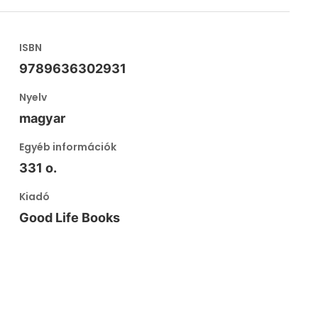
ISBN
9789636302931
Nyelv
magyar
Egyéb információk
331 o.
Kiadó
Good Life Books