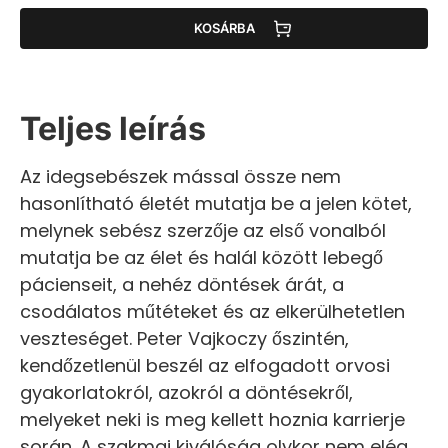
KOSÁRBA
Teljes leírás
Az idegsebészek mással össze nem
hasonlítható életét mutatja be a jelen kötet,
melynek sebész szerzője az első vonalból
mutatja be az élet és halál között lebegő
pácienseit, a nehéz döntések árát, a
csodálatos műtéteket és az elkerülhetetlen
veszteséget. Peter Vajkoczy őszintén,
kendőzetlenül beszél az elfogadott orvosi
gyakorlatokról, azokról a döntésekről,
melyeket neki is meg kellett hoznia karrierje
során. A szakmai kiválóság olykor nem elég,