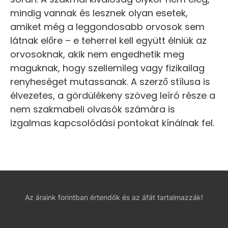
mindig vannak és lesznek olyan esetek,
amiket még a leggondosabb orvosok sem
látnak előre – e teherrel kell együtt élniük az
orvosoknak, akik nem engedhetik meg
maguknak, hogy szellemileg vagy fizikailag
renyheséget mutassanak. A szerző stílusa is
élvezetes, a gördülékeny szöveg leíró része a
nem szakmabeli olvasók számára is
izgalmas kapcsolódási pontokat kínálnak fel.
Az áraink forintban értendők és az áfát tartalmazzák!