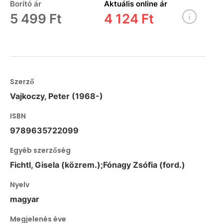
Borító ár
Aktuális online ár
5 499 Ft
4 124 Ft
Szerző
Vajkoczy, Peter (1968-)
ISBN
9789635722099
Egyéb szerzőség
Fichtl, Gisela (közrem.);Fónagy Zsófia (ford.)
Nyelv
magyar
Megjelenés éve