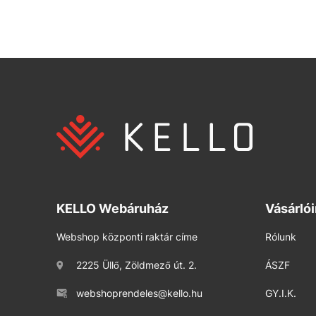
KELLO Webáruház
Vásárló
Webshop központi raktár címe
Rólunk
2225 Üllő, Zöldmező út. 2.
ÁSZF
webshoprendeles@kello.hu
GY.I.K.