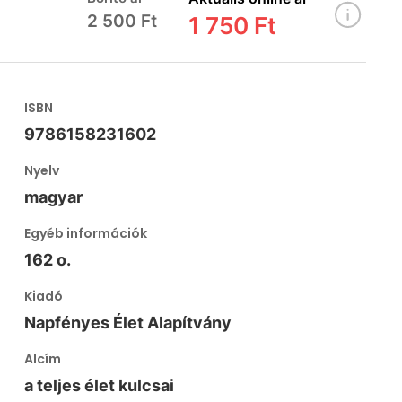
2 500 Ft
1 750 Ft
ISBN
9786158231602
Nyelv
magyar
Egyéb információk
162 o.
Kiadó
Napfényes Élet Alapítvány
Alcím
a teljes élet kulcsai