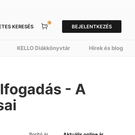
0
ETES KERESÉS
BEJELENTKEZÉS
KELLO Diákkönyvtár
Hírek és blog
lfogadás - A
sai
Borító ár
Aktuális online ár