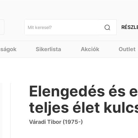
RÉSZL
nságok
Sikerlista
Akciók
Outlet
Elengedés és e
teljes élet kulc
Váradi Tibor (1975-)