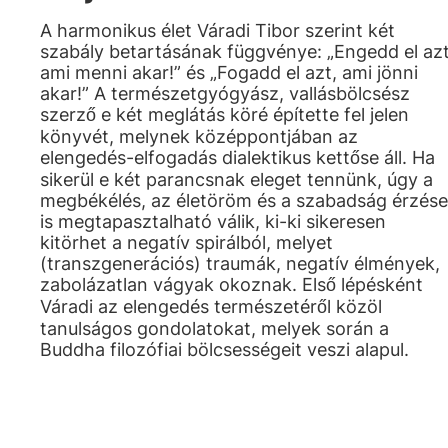
A harmonikus élet Váradi Tibor szerint két
szabály betartásának függvénye: „Engedd el azt
ami menni akar!” és „Fogadd el azt, ami jönni
akar!” A természetgyógyász, vallásbölcsész
szerző e két meglátás köré építette fel jelen
könyvét, melynek középpontjában az
elengedés-elfogadás dialektikus kettőse áll. Ha
sikerül e két parancsnak eleget tennünk, úgy a
megbékélés, az életöröm és a szabadság érzése
is megtapasztalható válik, ki-ki sikeresen
kitörhet a negatív spirálból, melyet
(transzgenerációs) traumák, negatív élmények,
zabolázatlan vágyak okoznak. Első lépésként
Váradi az elengedés természetéről közöl
tanulságos gondolatokat, melyek során a
Buddha filozófiai bölcsességeit veszi alapul.