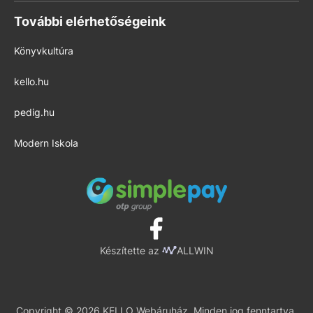
További elérhetőségeink
Könyvkultúra
kello.hu
pedig.hu
Modern Iskola
Készítette az
ALLWIN
Copyright © 2026 KELLO Webáruház. Minden jog fenntartva.