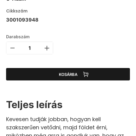
Cikkszám
3001093948
Darabszám
KOSÁRBA
Teljes leírás
Kevesen tudják jobban, hogyan kell
szakszerűen vetődni, majd földet érni,
miközben még arra is gondjuk van, hogy az