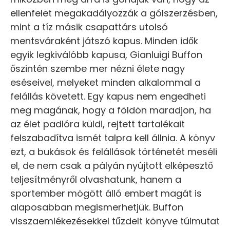
ellenfelet megakadályozzák a gólszerzésben,
mint a tíz másik csapattárs utolsó
mentsváraként játszó kapus. Minden idők
egyik legkiválóbb kapusa, Gianluigi Buffon
őszintén szembe mer nézni élete nagy
eséseivel, melyeket minden alkalommal a
felállás követett. Egy kapus nem engedheti
meg magának, hogy a földön maradjon, ha
az élet padlóra küldi, rejtett tartalékait
felszabadítva ismét talpra kell állnia. A könyv
ezt, a bukások és felállások történetét meséli
el, de nem csak a pályán nyújtott elképesztő
teljesítményről olvashatunk, hanem a
sportember mögött álló embert magát is
alaposabban megismerhetjük. Buffon
visszaemlékezésekkel tűzdelt könyve túlmutat