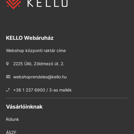
KELLO Webáruház
Webshop központi raktár címe
2225 Üllő, Zöldmező út. 2.
webshoprendeles@kello.hu
+36 1 237 6900 / 3-as mellék
Vásárlóinknak
Rólunk
ÁSZF