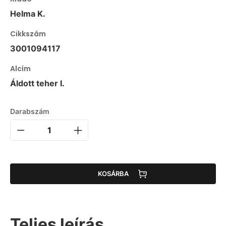
Helma K.
Cikkszám
3001094117
Alcím
Áldott teher I.
Darabszám
KOSÁRBA
Teljes leírás