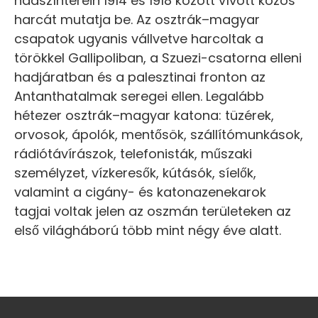
hadszínterein 1914 és 1918 között vívott közös
harcát mutatja be. Az osztrák–magyar
csapatok ugyanis vállvetve harcoltak a
törökkel Gallipoliban, a Szuezi-csatorna elleni
hadjáratban és a palesztinai fronton az
Antanthatalmak seregei ellen. Legalább
hétezer osztrák–magyar katona: tüzérek,
orvosok, ápolók, mentősök, szállítómunkások,
rádiótávírászok, telefonisták, műszaki
személyzet, vízkeresők, kútásók, síelők,
valamint a cigány- és katonazenekarok
tagjai voltak jelen az oszmán területeken az
első világháború több mint négy éve alatt.