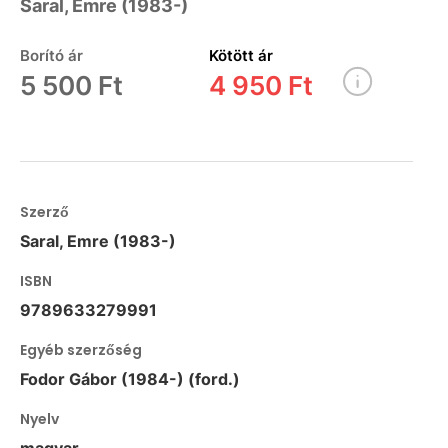
Saral, Emre (1983-)
Borító ár
Kötött ár
5 500 Ft
4 950 Ft
Szerző
Saral, Emre (1983-)
ISBN
9789633279991
Egyéb szerzőség
Fodor Gábor (1984-) (ford.)
Nyelv
magyar