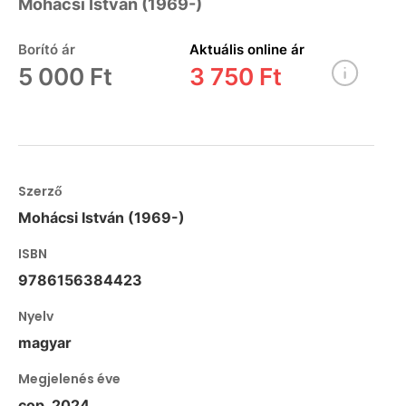
Mohácsi István (1969-)
Borító ár
Aktuális online ár
5 000 Ft
3 750 Ft
Szerző
Mohácsi István (1969-)
ISBN
9786156384423
Nyelv
magyar
Megjelenés éve
cop. 2024