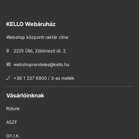
KELLO Webáruház
Webshop központi raktár címe
2225 Üllő, Zöldmező út. 2.
webshoprendeles@kello.hu
+36 1 237 6900 / 3-as mellék
Vásárlóinknak
Rólunk
ÁSZF
GY.I.K.