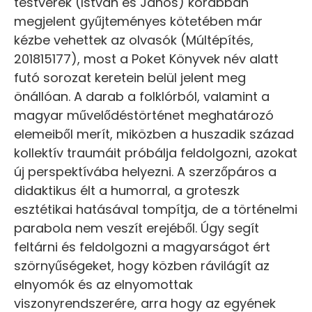
testvérek (István és János) korábban
megjelent gyűjteményes kötetében már
kézbe vehettek az olvasók (Múltépítés,
201815177), most a Poket Könyvek név alatt
futó sorozat keretein belül jelent meg
önállóan. A darab a folklórból, valamint a
magyar művelődéstörténet meghatározó
elemeiből merít, miközben a huszadik század
kollektív traumáit próbálja feldolgozni, azokat
új perspektívába helyezni. A szerzőpáros a
didaktikus élt a humorral, a groteszk
esztétikai hatásával tompítja, de a történelmi
parabola nem veszít erejéből. Úgy segít
feltárni és feldolgozni a magyarságot ért
szörnyűségeket, hogy közben rávilágít az
elnyomók és az elnyomottak
viszonyrendszerére, arra hogy az egyének