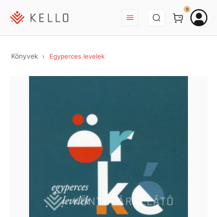
BEJELENTKEZÉS
0
Könyvek
Egyperces levelek