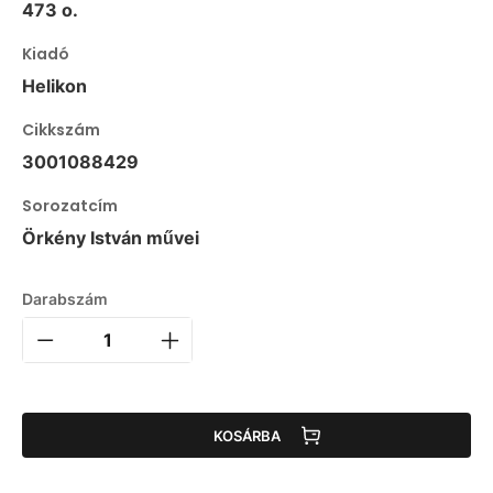
473 o.
Kiadó
Helikon
Cikkszám
3001088429
Sorozatcím
Örkény István művei
Darabszám
KOSÁRBA