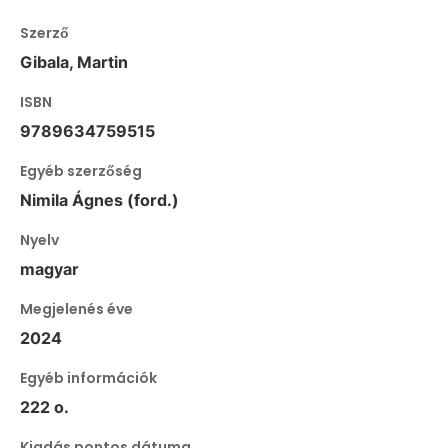
Szerző
Gibala, Martin
ISBN
9789634759515
Egyéb szerzőség
Nimila Ágnes (ford.)
Nyelv
magyar
Megjelenés éve
2024
Egyéb információk
222 o.
Kiadás pontos dátuma