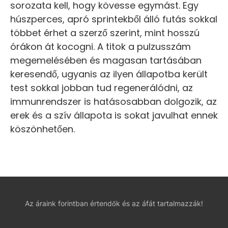
sorozata kell, hogy kövesse egymást. Egy
húszperces, apró sprintekből álló futás sokkal
többet érhet a szerző szerint, mint hosszú
órákon át kocogni. A titok a pulzusszám
megemelésében és magasan tartásában
keresendő, ugyanis az ilyen állapotba került
test sokkal jobban tud regenerálódni, az
immunrendszer is hatásosabban dolgozik, az
erek és a szív állapota is sokat javulhat ennek
köszönhetően.
Az áraink forintban értendők és az áfát tartalmazzák!