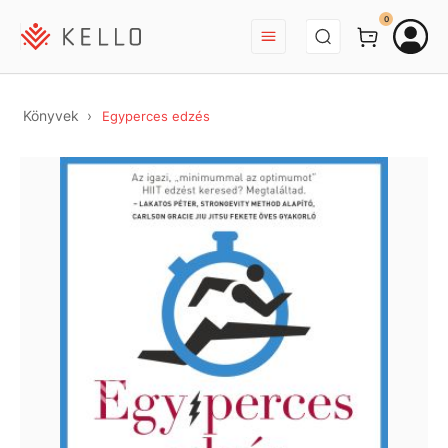
BEJELENTKEZÉS
0
Könyvek
Egyperces edzés