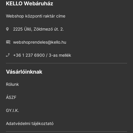
KELLO Webáruház
Webshop központi raktár címe
2225 Üllő, Zöldmező út. 2.
webshoprendeles@kello.hu
+36 1 237 6900 / 3-as mellék
Vásárlóinknak
Rólunk
ÁSZF
GY.I.K.
Adatvédelmi tájékoztató