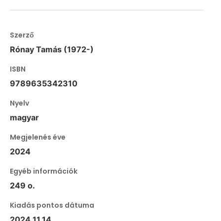
Szerző
Rónay Tamás (1972-)
ISBN
9789635342310
Nyelv
magyar
Megjelenés éve
2024
Egyéb információk
249 o.
Kiadás pontos dátuma
2024.11.14