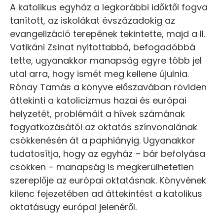
A katolikus egyház a legkorábbi időktől fogva
tanított, az iskolákat évszázadokig az
evangelizáció terepének tekintette, majd a II.
Vatikáni Zsinat nyitottabbá, befogadóbbá
tette, ugyanakkor manapság egyre több jel
utal arra, hogy ismét meg kellene újulnia.
Rónay Tamás a könyve előszavában röviden
áttekinti a katolicizmus hazai és európai
helyzetét, problémáit a hívek számának
fogyatkozásától az oktatás színvonalának
csökkenésén át a paphiányig. Ugyanakkor
tudatosítja, hogy az egyház – bár befolyása
csökken – manapság is megkerülhetetlen
szereplője az európai oktatásnak. Könyvének
kilenc fejezetében ad áttekintést a katolikus
oktatásügy európai jelenéről.