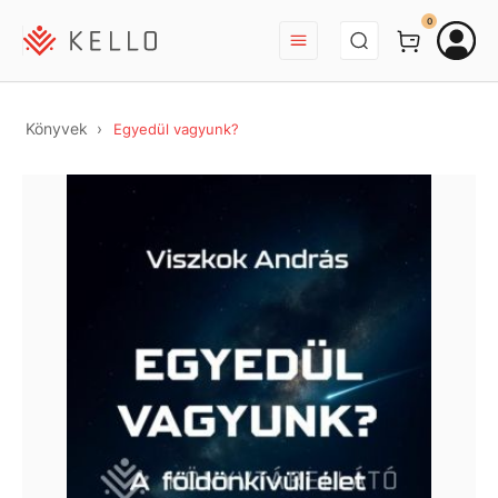
BEJELENTKEZÉS
0
Könyvek
Egyedül vagyunk?