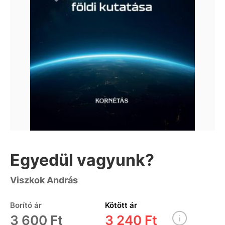
Egyedül vagyunk?
Viszkok András
Borító ár
Kötött ár
3 600 Ft
3 240 Ft