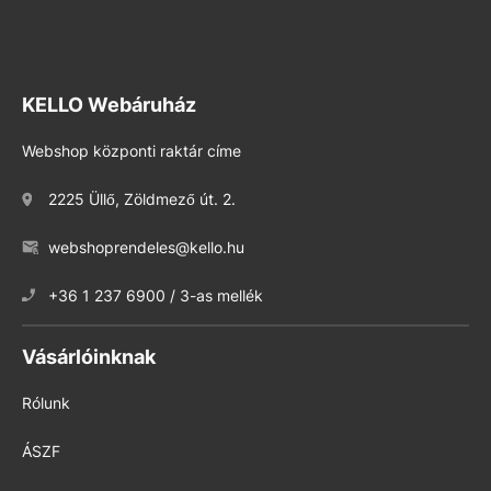
KELLO Webáruház
Webshop központi raktár címe
2225 Üllő, Zöldmező út. 2.
webshoprendeles@kello.hu
+36 1 237 6900 / 3-as mellék
Vásárlóinknak
Rólunk
ÁSZF