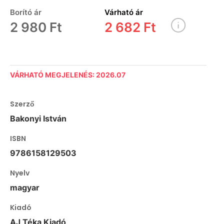
Borító ár
Várható ár
2 980 Ft
2 682 Ft
VÁRHATÓ MEGJELENÉS: 2026.07
Szerző
Bakonyi István
ISBN
9786158129503
Nyelv
magyar
Kiadó
AJ Téka Kiadó