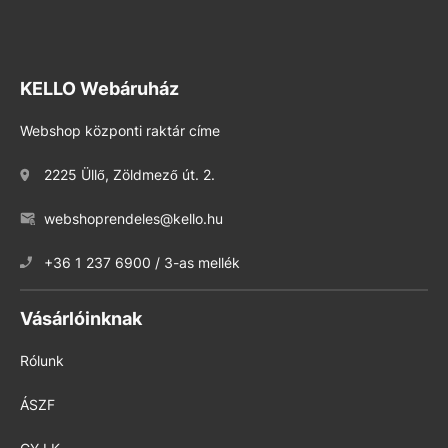
KELLO Webáruház
Webshop központi raktár címe
2225 Üllő, Zöldmező út. 2.
webshoprendeles@kello.hu
+36 1 237 6900 / 3-as mellék
Vásárlóinknak
Rólunk
ÁSZF