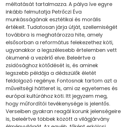
méltatását tartalmazza. A pálya íve egyre
inkább felmutatja Petrőczi Éva
munkásságának esztétikai és morális
értékeit. Tudatosan járja útját, szellemiségét
továbbra is meghatározza hite, amely
elsősorban a református felekezethez köti,
ugyanakkor a legszélesebb értelemben vett
ökumené a vezérlő elve. Beleértve a
zsidósághoz kötődését is, és aminek
legszebb példája a dédszülők életét
feldolgozó regénye. Fontosnak tartom azt a
műveltségi hátteret is, ami az egyetemes és
európai kultúrához köti. Itt jegyzem meg,
hogy műfordítói tevékenysége is jelentős.
Verseiben gyakran reagál korunk jelenségeire
is, beleértve többek között a világjárvány
élményvilágát. Az egyéb, főként erkölcsi