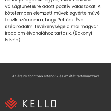
válságtünetekre adott pozitív válaszokat. A
kötetemben elemzett művek egyértelművé
teszik számomra, hogy Petrőczi Éva
szépirodalmi tevékenysége a mai magyar
irodalom élvonalához tartozik. (Bakonyi
István)
Az áraink forintban értendők és az áfát tartalmazzák!