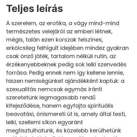
Teljes leírás
A szerelem, az erotika, a vágy mind-mind
természetes velejárói az emberi létnek,
mégis, talán ezen korszak felszínes,
erkölcsileg felhígult idejében mindez gyakran
csak önző játék, tartalom nélküli rutin, az
érzékenyebbeknek pedig sok lelki szenvedés
forrása. Pedig ennek nem így kellene lennie,
hiszen nemiségünket ajándékként kaptuk: a
szexualitás nemcsak egymás iránti
szeretetünk legmagasabb rendű
kifejeződése, hanem egyfajta spirituális
beavatási, önismereti út is, amely által testi,
lelki, szellemi síkon egyaránt
megtisztulhatunk, és közelebb kerülhetünk