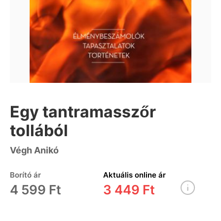
Egy tantramasszőr
tollából
Végh Anikó
Borító ár
Aktuális online ár
4 599 Ft
3 449 Ft