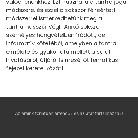
valódi énünkhöz. Ezt használja a tantra jóga
módszere, és ezzel a sokszor félreértett
módszerrel ismerkedhetünk meg a
tantramasszőr Végh Anikó sokszor
személyes hangvételben íródott, de
informatív kötetéből, amelyben a tantra
elmélete és gyakorlata mellett a saját
hivatásáról, útjáról is mesél öt tematikus
fejezet keretei között.
Az áraink forintban értendők és az áfát tartalmazzák!