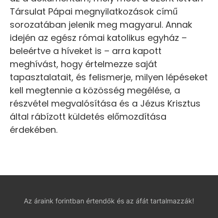
Társulat Pápai megnyilatkozások című
sorozatában jelenik meg magyarul. Annak
idején az egész római katolikus egyház –
beleértve a híveket is – arra kapott
meghívást, hogy értelmezze saját
tapasztalatait, és felismerje, milyen lépéseket
kell megtennie a közösség megélése, a
részvétel megvalósítása és a Jézus Krisztus
által rábízott küldetés előmozdítása
érdekében.
Az áraink forintban értendők és az áfát tartalmazzák!