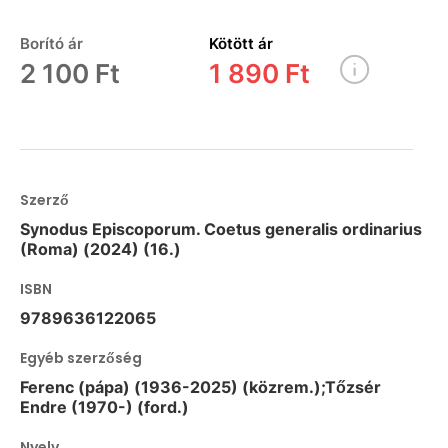
Borító ár
Kötött ár
2 100 Ft
1 890 Ft
Szerző
Synodus Episcoporum. Coetus generalis ordinarius
(Roma) (2024) (16.)
ISBN
9789636122065
Egyéb szerzőség
Ferenc (pápa) (1936-2025) (közrem.);Tőzsér
Endre (1970-) (ford.)
Nyelv