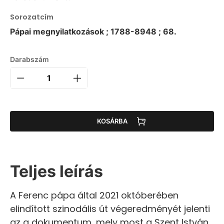
Sorozatcím
Pápai megnyilatkozások ; 1788-8948 ; 68.
Darabszám
KOSÁRBA
Teljes leírás
A Ferenc pápa által 2021 októberében
elindított szinodális út végeredményét jelenti
az a dokumentum, mely most a Szent István