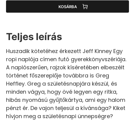
KOSÁRBA
Teljes leírás
Huszadik kötetéhez érkezett Jeff Kinney Egy
ropi naplója címen futó gyerekkönyvszériája.
A naplószerűen, rajzok kíséretében elbeszélt
történet főszereplője továbbra is Greg
Heffley. Greg a születésnapjára készül, és
minden vágya, hogy övé legyen egy ritka,
hibás nyomású gyűjtőkártya, ami egy halom
pénzt ér. De vajon teljesül a kívánsága? Kiket
hívjon meg a születésnapi ünnepségre?