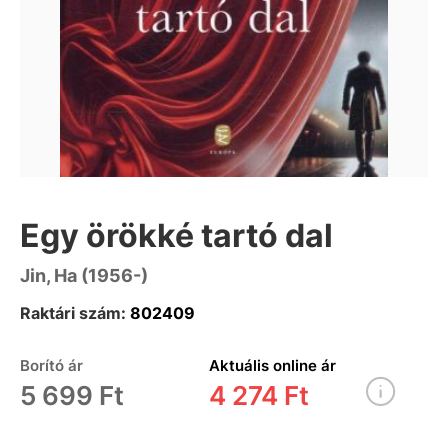
Egy örökké tartó dal
Jin, Ha (1956-)
Raktári szám:
802409
Borító ár
Aktuális online ár
5 699 Ft
4 274 Ft