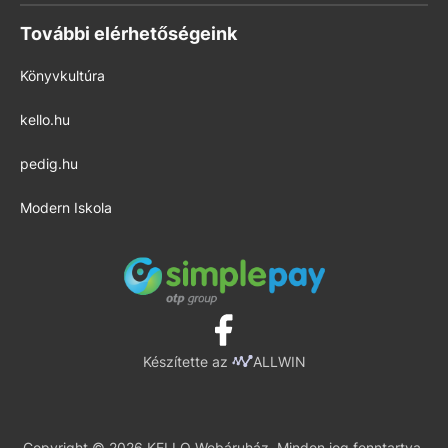
További elérhetőségeink
Könyvkultúra
kello.hu
pedig.hu
Modern Iskola
Készítette az
ALLWIN
Copyright © 2026 KELLO Webáruház. Minden jog fenntartva.